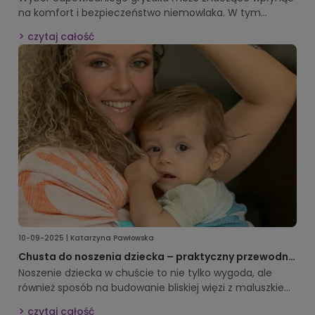
na komfort i bezpieczeństwo niemowlaka. W tym
artykule omówimy wszystkie aspekty, które warto wziąć
czytaj całość
pod uwagę przy zakupie
gryzaka silikonowego dla
niemowlaka
, aby wspierał rozwój i przynosił ulgę
podczas ząbkowania.
10-09-2025 | Katarzyna Pawłowska
Chusta do noszenia dziecka – praktyczny przewodnik
dla rodziców
Noszenie dziecka w chuście to nie tylko wygoda, ale
również sposób na budowanie bliskiej więzi z maluszkiem.
W tym artykule dowiesz się, jak wybrać
czytaj całość