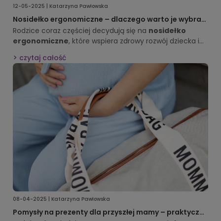
12-05-2025 | Katarzyna Pawłowska
Nosidełko ergonomiczne – dlaczego warto je wybrać
dla dziecka?
Rodzice coraz częściej decydują się na
nosidełko
ergonomiczne
, które wspiera zdrowy rozwój dziecka i
zapewnia wygodę podczas codziennych aktywności. To
czytaj całość
nie tylko praktyczne akcesorium, ale także inwestycja w
bezpieczeństwo i komfort malucha oraz opiekuna. Dzięki
ergonomicznej konstrukcji maluch może przebywać w
nosidełku przez dłuższy czas, co ułatwia codzienne
obowiązki i wspiera bliskość emocjonalną.
08-04-2025 | Katarzyna Pawłowska
Pomysły na prezenty dla przyszłej mamy – praktyczne