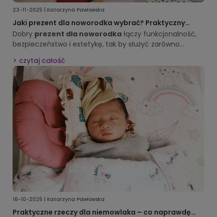
23-11-2025 | Katarzyna Pawłowska
Jaki prezent dla noworodka wybrać? Praktyczny
poradnik i najlepsze inspiracje
Dobry
prezent dla noworodka
łączy funkcjonalność,
bezpieczeństwo i estetykę, tak by służyć zarówno
maluszkowi, jak i rodzicom. W tym przewodniku
czytaj całość
znajdziesz rzetelne wskazówki oraz inspiracje, które
ułatwią wybór idealnego
prezentu dla noworodka
.
16-10-2025 | Katarzyna Pawłowska
Praktyczne rzeczy dla niemowlaka – co naprawdę