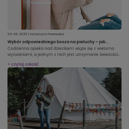
04-06-2025 | Katarzyna Pawłowska
Wybór odpowiedniego kosza na pieluchy – jak
wybrać najlepszy model dla twojej rodziny
Codzienna opieka nad dzieckiem wiąże się z wieloma
wyzwaniami, a jednym z nich jest utrzymanie świeżości i
porządku w domu.
Kosz na pieluchy
to praktyczne
czytaj całość
rozwiązanie, które pomaga rodzicom zachować higienę i
wygodę na co dzień. W tym artykule sprawdzisz, na co
zwrócić uwagę przy jego wyborze i dlaczego warto w
niego zainwestować.