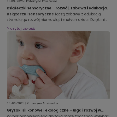
01-09-2025 | Katarzyna Pawłowska
Książeczki sensoryczne – rozwój, zabawa i edukacja
dla najmłodszych
Książeczki sensoryczne
łączą zabawę z edukacją,
stymulując rozwój niemowląt i małych dzieci. Dzięki nim
dziecko uczy się poprzez zabawę, poznaje różne faktury,
czytaj całość
kolory i dźwięki, a rodzice mogą aktywnie uczestniczyć w
procesie edukacji. W artykule przedstawiamy zalety,
funkcje oraz praktyczne wskazówki, jak wybrać
najlepsze
książeczki sensoryczne
dla swojego dziecka,
aby wspierały jego rozwój na wielu płaszczyznach.
06-06-2025 | Katarzyna Pawłowska
Gryzaki silikonowe i ekologiczne – ulga i rozwój w
jednym
Wybór odpowiedniego gryzaka może znacząco wpłynąć