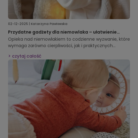
02-12-2025 | Katarzyna Pawłowska
Przydatne gadżety dla niemowlaka – ułatwienie
codziennej opieki
Opieka nad niemowlakiem to codzienne wyzwanie, które
wymaga zarówno cierpliwości, jak i praktycznych
rozwiązań.
Przydatne gadżety dla
czytaj całość
niemowlaka
pomagają rodzicom w pielęgnacji,
karmieniu i zabawie, sprawiając, że każdy dzień staje się
łatwiejszy i bardziej komfortowy. W tym artykule
przedstawiamy najciekawsze i najbardziej funkcjonalne
produkty, które sprawdzają się od pierwszych dni życia
dziecka, a także praktyczne porady dotyczące ich
zastosowania.