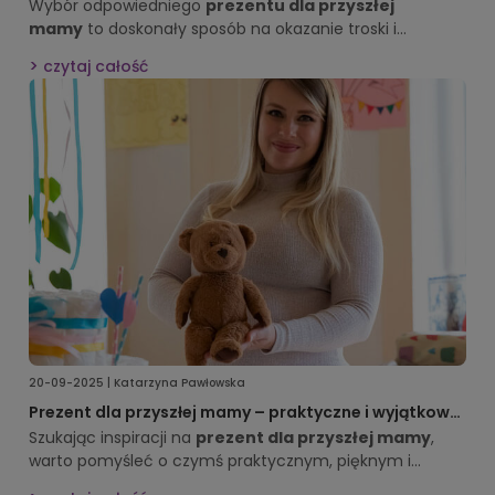
i wyjątkowe inspiracje
Wybór odpowiedniego
prezentu dla przyszłej
mamy
to doskonały sposób na okazanie troski i
wsparcia w wyjątkowym okresie ciąży. Dobrze dobrany
czytaj całość
upominek może nie tylko wywołać uśmiech, ale także
ułatwić codzienność i poprawić komfort oczekiwania na
narodziny dziecka, a jednocześnie stać się praktycznym
wsparciem w wielu codziennych sytuacjach.
20-09-2025 | Katarzyna Pawłowska
Prezent dla przyszłej mamy – praktyczne i wyjątkowe
pomysły na upominki
Szukając inspiracji na
prezent dla przyszłej mamy
,
warto pomyśleć o czymś praktycznym, pięknym i
pełnym troski. Taki upominek nie tylko sprawi radość, ale