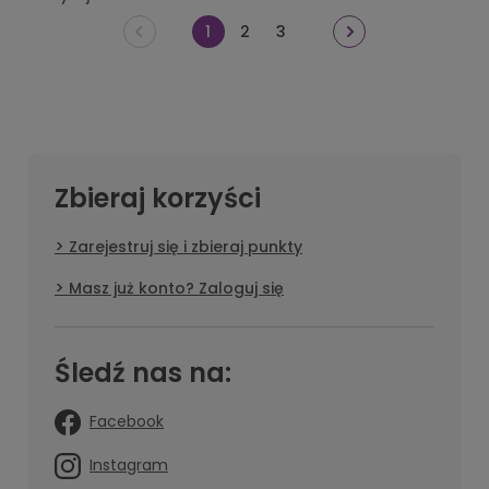
odpowiednią
chustę do noszenia dziecka
, jakie są jej
rodzaje i jak bezpiecznie korzystać z tego rozwiązania.
1
2
3
Zbieraj korzyści
Zarejestruj się i zbieraj punkty
Masz już konto? Zaloguj się
Śledź nas na:
Facebook
Instagram