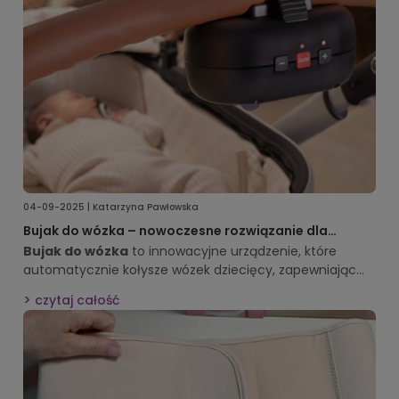
04-09-2025 | Katarzyna Pawłowska
Bujak do wózka – nowoczesne rozwiązanie dla
rodziców i dzieci
Bujak do wózka
to innowacyjne urządzenie, które
automatycznie kołysze wózek dziecięcy, zapewniając
maluchowi spokój i komfort. Model
Black Robby
czytaj całość
Zazu
wyróżnia się nowoczesnym designem,
funkcjonalnością i inteligentnymi rozwiązaniami, które
ułatwiają życie rodzicom.