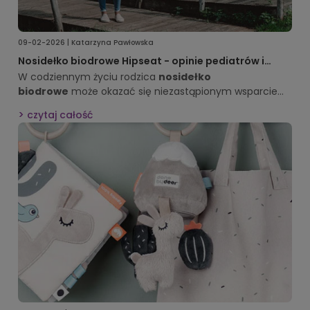
09-02-2026 | Katarzyna Pawłowska
Nosidełko biodrowe Hipseat - opinie pediatrów i
fizjoterapeutów
W codziennym życiu rodzica
nosidełko
biodrowe
może okazać się niezastąpionym wsparciem.
To innowacyjne rozwiązanie pozwala odciążyć
czytaj całość
kręgosłup, a jednocześnie daje maluchowi poczucie
bliskości. Poznaj szczegóły i sprawdź, dlaczego warto
zdecydować się na ten rodzaj nosidełka.