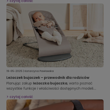
czytaj całość
też okaże wsparcie w wyjątkowym czasie ciąży.
19-05-2025 | Katarzyna Pawłowska
Leżaczek bujaczek – przewodnik dla rodziców
Planując zakup
leżaczka bujaczka
, warto poznać
wszystkie funkcje i właściwości dostępnych modeli.
Dzięki temu zapewnisz dziecku komfort, bezpieczeństwo
czytaj całość
i wsparcie w rozwoju. W naszym przewodniku dowiesz
się, jakie cechy powinien mieć idealny
leżaczek dla
niemowlaka
oraz na co zwrócić uwagę przy wyborze.