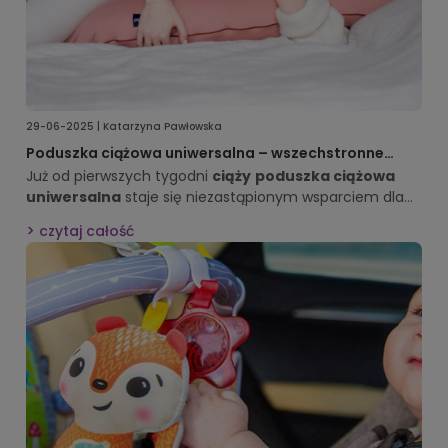
29-06-2025 | Katarzyna Pawłowska
Poduszka ciążowa uniwersalna – wszechstronne
wsparcie dla mamy i dziecka
Już od pierwszych tygodni
ciąży
poduszka ciążowa
uniwersalna
staje się niezastąpionym wsparciem dla
przyszłych mam. Jej
ergonomiczny
czytaj całość
kształt
dopasowuje się do rosnącego brzuszka,
separuje nogi i stabilizuje biodra, dzięki czemu zmniejsza
napięcie mięśni i odciąża kręgosłup.
Poduszka ciążowa
uniwersalna
pozwala znaleźć wygodną pozycję do snu i
relaksu, co poprawia samopoczucie na każdym etapie
ciąży.