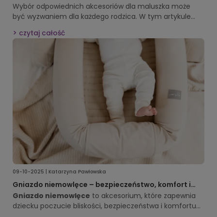
warto mieć
Wybór odpowiednich akcesoriów dla maluszka może
być wyzwaniem dla każdego rodzica. W tym artykule
podpowiemy, które
praktyczne rzeczy dla
czytaj całość
niemowlaka
sprawdzą się najlepiej w codziennej opiece
i ułatwią życie zarówno dziecku, jak i rodzicom. Dzięki
naszym wskazówkom łatwiej przygotujesz wyprawkę i
unikniesz zbędnych zakupów.
09-10-2025 | Katarzyna Pawłowska
Gniazdo niemowlęce – bezpieczeństwo, komfort i
spokojny sen Twojego dziecka
Gniazdo niemowlęce
to akcesorium, które zapewnia
dziecku poczucie bliskości, bezpieczeństwa i komfortu
już od pierwszych dni życia. W tym poradniku dowiesz