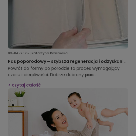
03-04-2025 | Katarzyna Pawłowska
Pas poporodowy – szybsza regeneracja i odzyskanie
pewności siebie po porodzie
Powrót do formy po porodzie to proces wymagający
czasu i cierpliwości. Dobrze dobrany
pas
poporodowy
może stać się sprzymierzeńcem każdej
czytaj całość
mamy, wspierając ciało w regeneracji i pomagając
odzyskać komfort.