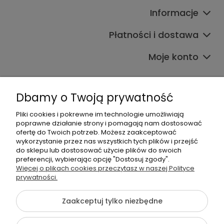
Informacje
Płatności i dostawa
Moje konto
Dbamy o Twoją prywatność
Pliki cookies i pokrewne im technologie umożliwiają
poprawne działanie strony i pomagają nam dostosować
608017795
ofertę do Twoich potrzeb. Możesz zaakceptować
wykorzystanie przez nas wszystkich tych plików i przejść
bok@babymama.pl
do sklepu lub dostosować użycie plików do swoich
preferencji, wybierając opcję "Dostosuj zgody".
Sklep dla dzieci - nazwa firmy:
Więcej o plikach cookies przeczytasz w naszej Polityce
prywatności.
Baby Shower Katarzyna Pawłowska
ul. Belgradzka 14
02-793 Warszawa, Polska
Zaakceptuj tylko niezbędne
NIP: 526-230-67-54