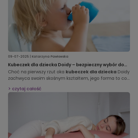
09-07-2025 | Katarzyna Pawłowska
Kubeczek dla dziecka Doidy – bezpieczny wybór do
nauki samodzielnego picia
Choć na pierwszy rzut oka
kubeczek dla dziecka
Doidy
zachwyca swoim skośnym kształtem, jego forma to coś
więcej niż tylko designerski wygląd. To właśnie dzięki
czytaj całość
specyficznie pochylonemu brzegowi maluch uczy się
pić, wykonując naturalne ruchy szczęki, podobne do
tych, które towarzyszą ssaniu piersi. Taki
kubek do
nauki picia
znacząco ułatwia dziecku przejście z
karmienia piersią lub butelką na picie z otwartego
kubeczka.