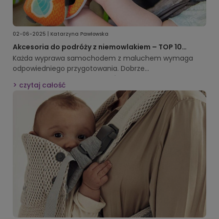
02-06-2025 | Katarzyna Pawłowska
Akcesoria do podróży z niemowlakiem – TOP 10
produktów dla wygodnej i bezpiecznej jazdy
Każda wyprawa samochodem z maluchem wymaga
odpowiedniego przygotowania. Dobrze
dobrane
akcesoria do podróży z
czytaj całość
niemowlakiem
potrafią zmienić stresującą jazdę w
spokojną i przyjemną przygodę. Dzięki nim dziecko czuje
się komfortowo, a rodzice zyskują pewność, że zadbali o
bezpieczeństwo i wygodę swojej pociechy. Sprawdź
naszą listę najlepszych rozwiązań, które przydadzą się w
każdym samochodzie.