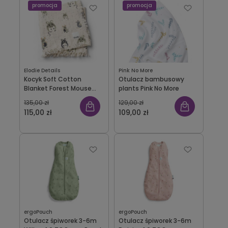
promocja
promocja
Elodie Details
Pink No More
Kocyk Soft Cotton
Otulacz bambusowy
Blanket Forest Mouse
plants Pink No More
Elodie Details
135,00 zł
129,00 zł
115,00 zł
109,00 zł
ergoPouch
ergoPouch
Otulacz śpiworek 3-6m
Otulacz śpiworek 3-6m