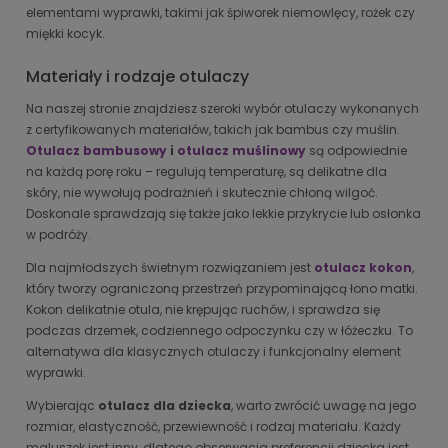
elementami wyprawki, takimi jak śpiworek niemowlęcy, rożek czy
miękki kocyk.
Materiały i rodzaje otulaczy
Na naszej stronie znajdziesz szeroki wybór otulaczy wykonanych
z certyfikowanych materiałów, takich jak bambus czy muślin.
Otulacz bambusowy
i
otulacz muślinowy
są odpowiednie
na każdą porę roku – regulują temperaturę, są delikatne dla
skóry, nie wywołują podrażnień i skutecznie chłoną wilgoć.
Doskonale sprawdzają się także jako lekkie przykrycie lub osłonka
w podróży.
Dla najmłodszych świetnym rozwiązaniem jest
otulacz kokon
,
który tworzy ograniczoną przestrzeń przypominającą łono matki.
Kokon delikatnie otula, nie krępując ruchów, i sprawdza się
podczas drzemek, codziennego odpoczynku czy w łóżeczku. To
alternatywa dla klasycznych otulaczy i funkcjonalny element
wyprawki.
Wybierając
otulacz dla dziecka
, warto zwrócić uwagę na jego
rozmiar, elastyczność, przewiewność i rodzaj materiału. Każdy
maluszek jest inny, dlatego obserwacja preferencji dziecka jest