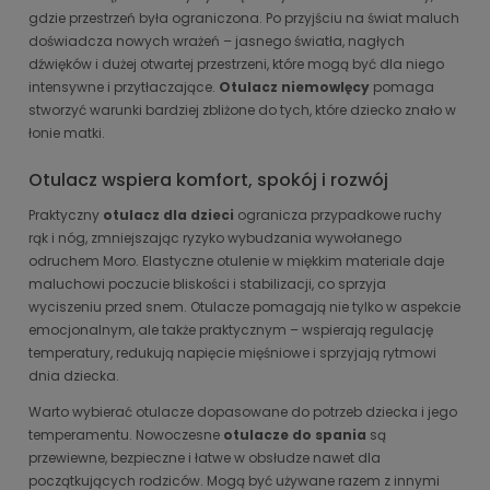
gdzie przestrzeń była ograniczona. Po przyjściu na świat maluch
doświadcza nowych wrażeń – jasnego światła, nagłych
dźwięków i dużej otwartej przestrzeni, które mogą być dla niego
intensywne i przytłaczające.
Otulacz niemowlęcy
pomaga
stworzyć warunki bardziej zbliżone do tych, które dziecko znało w
łonie matki.
Otulacz wspiera komfort, spokój i rozwój
Praktyczny
otulacz dla dzieci
ogranicza przypadkowe ruchy
rąk i nóg, zmniejszając ryzyko wybudzania wywołanego
odruchem Moro. Elastyczne otulenie w miękkim materiale daje
maluchowi poczucie bliskości i stabilizacji, co sprzyja
wyciszeniu przed snem. Otulacze pomagają nie tylko w aspekcie
emocjonalnym, ale także praktycznym – wspierają regulację
temperatury, redukują napięcie mięśniowe i sprzyjają rytmowi
dnia dziecka.
Warto wybierać otulacze dopasowane do potrzeb dziecka i jego
temperamentu. Nowoczesne
otulacze do spania
są
przewiewne, bezpieczne i łatwe w obsłudze nawet dla
początkujących rodziców. Mogą być używane razem z innymi