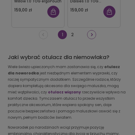
Willow 1.0 TOG ergoPouch
Daisies 1.0 TOG
ergoPouch
159,00 zł
159,00 zł
1
2
Jaki wybrać otulacz dla niemowlaka?
Wiele świeżo upieczonych mam zastanawia się, czy
otulacz
dla noworodka
jest niezbędnym elementem wyprawki, czy
raczej sympatycznym dodatkiem. Szczególnie rodzice, którzy
dopiero kompletują akcesoria dla swojego maluszka, mogą
mieć wątpliwości, czy
otulacz wiązany
rzeczywiście wpływa na
komfort dziecka. Tymczasem otulacz to przede wszystkim
praktyczne akcesorium, które wspiera spokojny sen, daje
poczucie bezpieczeństwa i pomaga maluszkowi oswoić się z
nowym, pełnym bodźców światem.
Noworodek po narodzinach wciąż przyjmuje pozycję
embrionalną, charakterystyczną dla życia w brzuchu mamy,