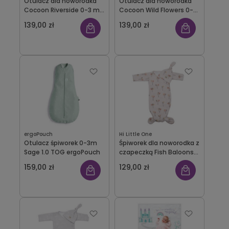
Otulacz dla noworodka
Otulacz dla noworodka
Cocoon Riverside 0-3 m-
Cocoon Wild Flowers 0-3
ca Jollein
m-ca Jollein
139,00 zł
139,00 zł
ergoPouch
Hi Little One
Otulacz śpiworek 0-3m
Śpiworek dla noworodka z
Sage 1.0 TOG ergoPouch
czapeczką Fish Baloons
Hi Little One
159,00 zł
129,00 zł