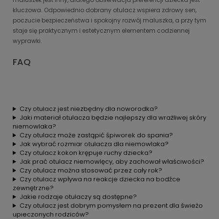
kluczowa. Odpowiednio dobrany otulacz wspiera zdrowy sen,
poczucie bezpieczeństwa i spokojny rozwój maluszka, a przy tym
staje się praktycznym i estetycznym elementem codziennej
wyprawki.
FAQ
Czy otulacz jest niezbędny dla noworodka?
Jaki materiał otulacza będzie najlepszy dla wrażliwej skóry
niemowlaka?
Czy otulacz może zastąpić śpiworek do spania?
Jak wybrać rozmiar otulacza dla niemowlaka?
Czy otulacz kokon krępuje ruchy dziecka?
Jak prać otulacz niemowlęcy, aby zachował właściwości?
Czy otulacz można stosować przez cały rok?
Czy otulacz wpływa na reakcje dziecka na bodźce
zewnętrzne?
Jakie rodzaje otulaczy są dostępne?
Czy otulacz jest dobrym pomysłem na prezent dla świeżo
upieczonych rodziców?