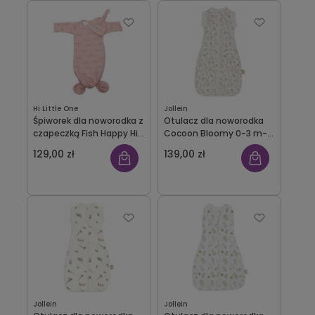
Hi Little One
Jollein
Śpiworek dla noworodka z
Otulacz dla noworodka
czapeczką Fish Happy Hi
Cocoon Bloomy 0-3 m-
Little One
ca Jollein
129,00 zł
139,00 zł
Jollein
Jollein