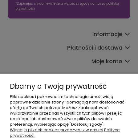
*Zapisując się do newslettera wyrażasz zgodę na naszą
polityką
prywatności
Informacje
Płatności i dostawa
Moje konto
Dbamy o Twoją prywatność
Pliki cookies i pokrewne im technologie umożliwiają
poprawne działanie strony i pomagają nam dostosować
608017795
ofertę do Twoich potrzeb. Możesz zaakceptować
wykorzystanie przez nas wszystkich tych plików i przejść
bok@babymama.pl
do sklepu lub dostosować użycie plików do swoich
preferencji, wybierając opcję "Dostosuj zgody".
Sklep dla dzieci - nazwa firmy:
Więcej o plikach cookies przeczytasz w naszej Polityce
prywatności.