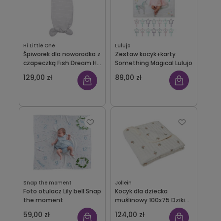
Hi Little One
Lulujo
Śpiworek dla noworodka z
Zestaw kocyk+karty
czapeczką Fish Dream Hi
Something Magical Lulujo
Little One
129,00 zł
89,00 zł
Snap the moment
Jollein
Foto otulacz Lily bell Snap
Kocyk dla dziecka
the moment
muślinowy 100x75 Dzikie
Róże Rosehip Jollein
59,00 zł
124,00 zł