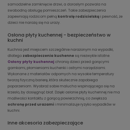
samodzielne zamknięcie drzwi, a dorosłym pozwala na
swobodną obsługę pomieszczeń. Takie zabezpieczenia
zapewniają rodzicom pełną
kontrolę rodzicielską
i pewność, że
dzieci nie narażą się na urazy.
Osłona płyty kuchennej - bezpieczeństwo w
kuchni
Kuchnia jest miejscem szczególnie narażonym na wypadki,
dlatego
zabezpieczenia kuchenne
są niezwykle istotne.
Osłony płyty kuchennej
chronią dzieci przed gorącymi
garnkami, płomieniami kuchenki i ostrymi narzędziami.
Wykonane z materiałów odpornych na wysokie temperatury
tworzą fizyczną barierę, która skutecznie zapobiega
poparzeniom. Wyobraź sobie malucha wspinającego się na
krzesło, by dosięgnąć blat. Dzięki osłonie płyty kuchennej nie ma
możliwości kontaktu z gorącą powierzchnią, co zwiększa
ochronę przed urazami
i minimalizuje ryzyko wypadków w
kuchni.
Inne akcesoria zabezpieczające