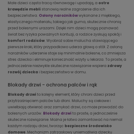
Małe dzieci często tracą równowagę i upadają, a
ostre
krawędzie mebli
stanowią realne zagrożenie dla ich
bezpieczeństwa.
Osłony narożników
wykonane z miękkiego,
elastycznego materiału, takiego jak guma, skutecznie chronią
przed bolesnymi urazami. Dzięki nim dzieci mogą poznawać
świat bez ryzyka poważnych kontuzji, a rodzice zyskują spokój i
komfort rodziców
. Wyobraź sobie malucha stawiającego
pierwsze kroki, który przypadkowo uderza głową o stół. Z osłoną
narożników uderzenie staje się minimalnie bolesne, co zmniejsza
stres dziecka i eliminuje konieczność wizyty u lekarza. To proste, a
jednocześnie niezwykle skuteczne rozwiązanie wspiera
zdrowy
rozwój dziecka
i bezpieczeństwo w domu.
Blokady drzwi - ochrona palców i rąk
Blokady drzwi
to kolejny element, który chroni dzieci przed
przytrzaśnięciem palców lub dłoni. Maluchy są ciekawe i
uwielbiają otwierać oraz zamykać drzwi, co może prowadzić do
bolesnych urazów.
Blokady drzwi
to proste, a jednocześnie
skuteczne rozwiązanie. Można je łatwo zamontować na niemal
każdym rodzaju drzwi, tworząc
bezpieczne środowisko
domowe
. Mechanizm zatrzaskowy uniemożliwia dziecku