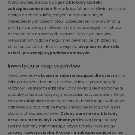
Warto również zwrócić uwagę na
blokady szafek
i
zabezpieczenia okien
. Blokady szafek uniemożliwiają dziecku
dostęp do chemikaliów, ostrych narzędzi lub innych
niebezpiecznych przedmiotów. Zabezpieczenia okien chronią
przed przypadkowym otwarciem, co jest szczególnie istotne w
mieszkaniach na wyższych piętrach. Dzięki tym prostym
rozwiązaniom rodzice mogą mieć pewność, że ich dzieci są
chronione w całym domu, co wspiera
bezpieczny dom dla
dzieci
i
prewencję wypadków domowych
.
Inwestycja w bezpieczeństwo
Inwestowanie w
akcesoria zabezpieczające dla dzieci
to nie
tylko praktyczne działanie, ale również inwestycja w spokój
rodziców i
komfort rodziców
. Choć wydają się niepozorne, te
produkty znacząco wpływają na codzienne życie rodziny. Dzięki
nim dom staje się miejscem, w którym dzieci mogą swobodnie
odkrywać świat, a rodzice mogą cieszyć się każdą chwilą bez
obaw o ich bezpieczeństwo.
Osłony narożników
,
blokady
drzwi
oraz
osłony płyt kuchennych
tworzą kompleksowy
system ochrony, minimalizując ryzyko urazów i wspierając
zdrowy rozwój dziecka
.
Akcesoria zabezpieczające
są nie