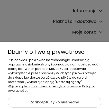
Informacje
Płatności i dostawa
Moje konto
Dbamy o Twoją prywatność
Pliki cookies i pokrewne im technologie umożliwiają
poprawne działanie strony i pomagają nam dostosować
608017795
ofertę do Twoich potrzeb. Możesz zaakceptować
wykorzystanie przez nas wszystkich tych plików i przejść
bok@babymama.pl
do sklepu lub dostosować użycie plików do swoich
preferencji, wybierając opcję "Dostosuj zgody".
Sklep dla dzieci - nazwa firmy:
Więcej o plikach cookies przeczytasz w naszej Polityce
prywatności.
Baby Shower Katarzyna Pawłowska
ul. Belgradzka 14
02-793 Warszawa, Polska
Zaakceptuj tylko niezbędne
NIP: 526-230-67-54