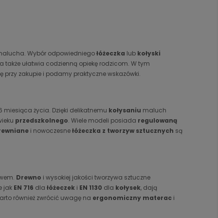
malucha. Wybór odpowiedniego
łóżeczka
lub
kołyski
 a także ułatwia codzienną opiekę rodzicom. W tym
ę przy zakupie i podamy praktyczne wskazówki.
 miesiąca życia. Dzięki delikatnemu
kołysaniu
maluch
wieku
przedszkolnego
. Wiele modeli posiada
regulowaną
rewniane
i nowoczesne
łóżeczka z tworzyw sztucznych
są
twem.
Drewno
i wysokiej jakości tworzywa sztuczne
e jak
EN 716
dla
łóżeczek
i
EN 1130
dla
kołysek
, dają
Warto również zwrócić uwagę na
ergonomiczny materac
i