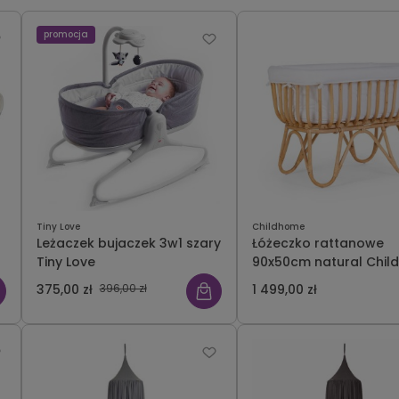
promocja
Tiny Love
Childhome
Leżaczek bujaczek 3w1 szary
Łóżeczko rattanowe
Tiny Love
90x50cm natural Chi
375,00 zł
396,00 zł
1 499,00 zł