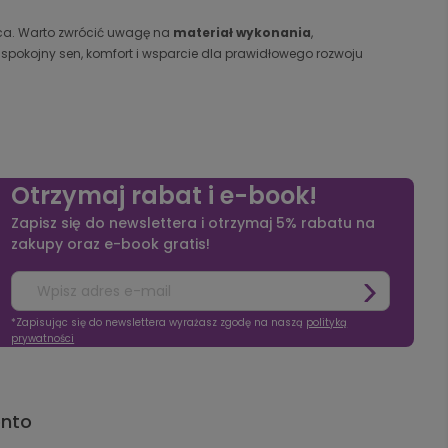
ica. Warto zwrócić uwagę na
materiał wykonania
,
 spokojny sen, komfort i wsparcie dla prawidłowego rozwoju
Otrzymaj rabat i e-book!
Zapisz się do newslettera i otrzymaj 5% rabatu na
zakupy oraz e-book gratis!
*Zapisując się do newslettera wyrażasz zgodę na naszą
polityką
prywatności
onto