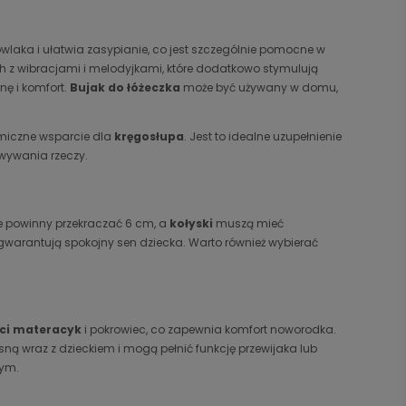
laka i ułatwia zasypianie, co jest szczególnie pomocne w
z wibracjami i melodyjkami, które dodatkowo stymulują
ę i komfort.
Bujak do łóżeczka
może być używany w domu,
omiczne wsparcie dla
kręgosłupa
. Jest to idealne uzupełnienie
owywania rzeczy.
e powinny przekraczać 6 cm, a
kołyski
muszą mieć
 gwarantują spokojny sen dziecka. Warto również wybierać
ści materacyk
i pokrowiec, co zapewnia komfort noworodka.
sną wraz z dzieckiem i mogą pełnić funkcję przewijaka lub
cym.