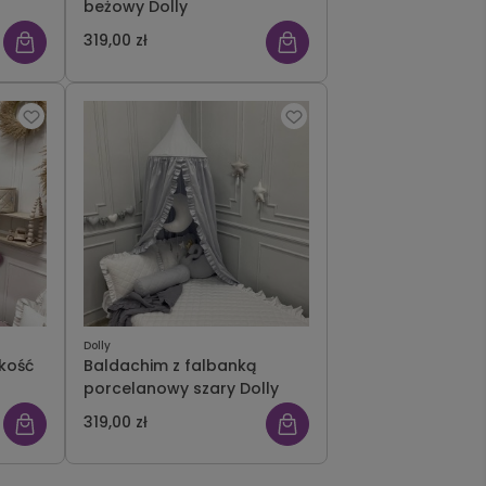
beżowy Dolly
319,00 zł
Dolly
kość
Baldachim z falbanką
porcelanowy szary Dolly
319,00 zł