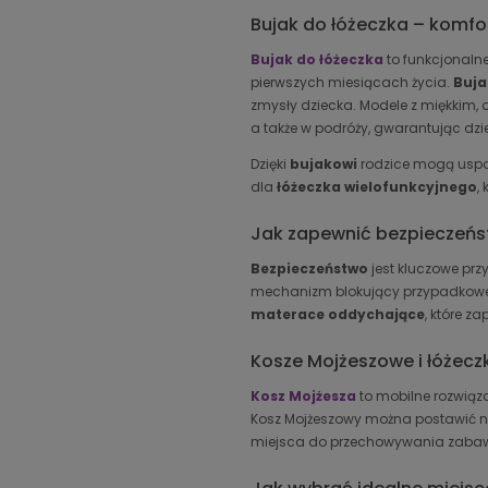
Bujak do łóżeczka – komfor
Bujak do łóżeczka
to funkcjonaln
pierwszych miesiącach życia.
Buja
zmysły dziecka. Modele z miękkim
a także w podróży, gwarantując dzi
Dzięki
bujakowi
rodzice mogą uspok
dla
łóżeczka wielofunkcyjnego
,
Jak zapewnić bezpieczeńst
Bezpieczeństwo
jest kluczowe pr
mechanizm blokujący przypadkowe bu
materace oddychające
, które z
Kosze Mojżeszowe i łóżecz
Kosz Mojżesza
to mobilne rozwiąz
Kosz Mojżeszowy można postawić n
miejsca do przechowywania zabawek