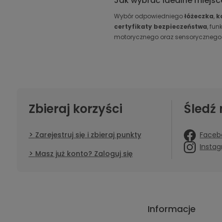
Jak wybrać idealne miejsc
Wybór odpowiedniego
łóżeczka
,
k
certyfikaty bezpieczeństwa
, fu
motorycznego oraz sensorycznego
Zbieraj korzyści
Śledź 
Faceb
Zarejestruj się i zbieraj punkty
Insta
Masz już konto? Zaloguj się
Informacje