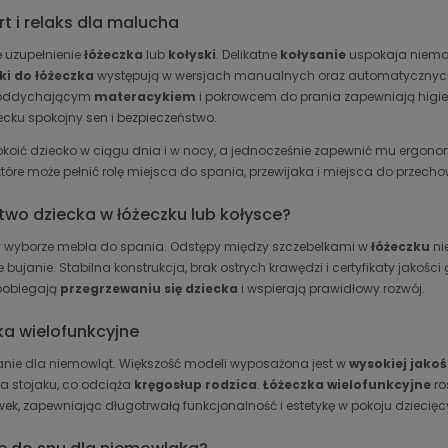
t i relaks dla malucha
e uzupełnienie
łóżeczka
lub
kołyski
. Delikatne
kołysanie
uspokaja niemow
ki do łóżeczka
występują w wersjach manualnych oraz automatycznych 
, oddychającym
materacykiem
i pokrowcem do prania zapewniają higien
ecku spokojny sen i bezpieczeństwo.
oić dziecko w ciągu dnia i w nocy, a jednocześnie zapewnić mu ergon
 które może pełnić rolę miejsca do spania, przewijaka i miejsca do przech
wo dziecka w łóżeczku lub kołysce?
zy wyborze mebla do spania. Odstępy między szczebelkami w
łóżeczku
ni
janie. Stabilna konstrukcja, brak ostrych krawędzi i certyfikaty jakości
apobiegają
przegrzewaniu się dziecka
i wspierają prawidłowy rozwój.
ka wielofunkcyjne
anie dla niemowląt. Większość modeli wyposażona jest w
wysokiej jako
a stojaku, co odciąża
kręgosłup rodzica
.
Łóżeczka wielofunkcyjne
ro
, zapewniając długotrwałą funkcjonalność i estetykę w pokoju dziecię