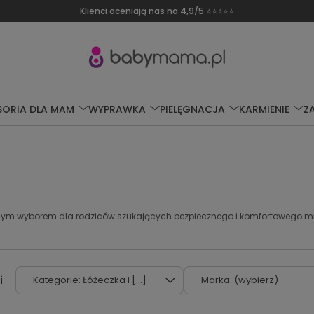
Darmowa dostawa od 249 zł
SORIA DLA MAM
WYPRAWKA
PIELĘGNACJA
KARMIENIE
Z
nym wyborem dla rodziców szukających bezpiecznego i komfortowego mi
Kategorie: Łóżeczka i [...]
Marka: (wybierz)