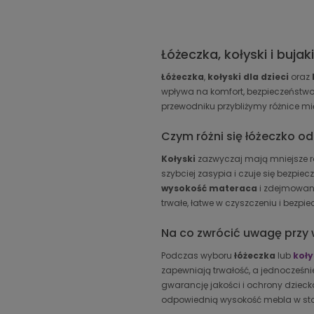
Łóżeczka, kołyski i bujak
Łóżeczka
,
kołyski dla dzieci
oraz
wpływa na komfort, bezpieczeństwo 
przewodniku przybliżymy różnice m
Czym różni się łóżeczko od
Kołyski
zazwyczaj mają mniejsze r
szybciej zasypia i czuje się bezpiecz
wysokość materaca
i zdejmowane
trwałe, łatwe w czyszczeniu i bezpie
Na co zwrócić uwagę przy 
Podczas wyboru
łóżeczka
lub
koły
zapewniają trwałość, a jednocześn
gwarancję jakości i ochrony dzieck
odpowiednią wysokość mebla w sto