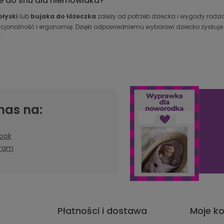
e do snu dla niemowlaka?
ołyski
lub
bujaka do łóżeczka
zależy od potrzeb dziecka i wygody rodz
nkcjonalność i ergonomię. Dzięki odpowiedniemu wyborowi dziecko zyskuje
.
nas na:
ook
gram
Płatności i dostawa
Moje k