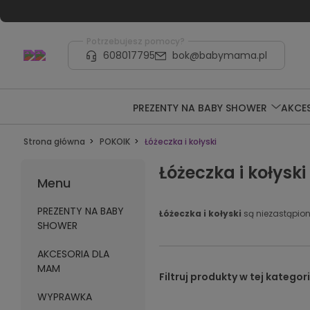
Potrzebujesz pomocy?
608017795
bok@babymama.pl
PREZENTY NA BABY SHOWER
AKCE
Strona główna
POKOIK
Łóżeczka i kołyski
Łóżeczka i kołyski
Menu
PREZENTY NA BABY
Łóżeczka i kołyski
są niezastąpio
SHOWER
AKCESORIA DLA
MAM
WYPRAWKA