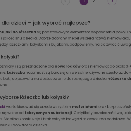
1
2
i dla dzieci – jak wybrać najlepsze?
bujaki do łóżeczka
są podstawowym elementem wyposażenia pokoju 
i jakość snu dziecka. Dobrze dobrany mebel wspiera rozwój niemowlaka,
iędzy łóżeczkami, kołyskami i bujakami, podpowiemy, na co zwrócić uwag
 kołyski?
ozmiary i są przeznaczone dla
noworodków
oraz niemowląt do około 3-6
nie.
Łóżeczka
natomiast są bardziej uniwersalne, używane często aż do 
 boki, co pozwala na dostosowanie do rosnącego dziecka.
Łóżeczka d
czne.
wyborze łóżeczka lub kołyski?
ski
warto kierować się przede wszystkim
materiałami
oraz bezpieczeńs
ie są wolne od
toksycznych substancji
. Certyfikaty bezpieczeństwa, taki
a. Stabilna konstrukcja i brak ostrych krawędzi to absolutna podstawa. 
sunku do wzrostu dziecka.