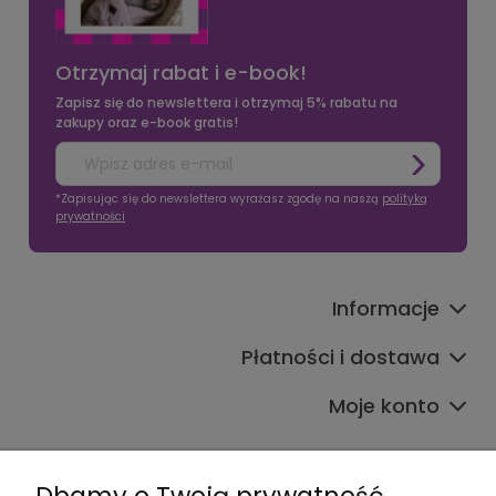
Otrzymaj rabat i e-book!
Zapisz się do newslettera i otrzymaj 5% rabatu na
zakupy oraz e-book gratis!
*Zapisując się do newslettera wyrażasz zgodę na naszą
polityką
prywatności
Informacje
Płatności i dostawa
Moje konto