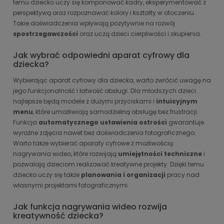
temu dziecko uczy się komponować kadry, eksperymentować z
perspektywą oraz rozpoznawać kolory i kształty w otoczeniu.
Takie doświadczenia wpływają pozytywnie na rozwój
spostrzegawczości
oraz uczą dzieci cierpliwości i skupienia.
Jak wybrać odpowiedni aparat cyfrowy dla
dziecka?
Wybierając aparat cyfrowy dla dziecka, warto zwrócić uwagę na
jego funkcjonalność i łatwość obsługi. Dla młodszych dzieci
najlepsze będą modele z dużymi przyciskami i
intuicyjnym
menu
, które umożliwiają samodzielną obsługę bez frustracji.
Funkcja
automatycznego ustawienia ostrości
gwarantuje
wyraźne zdjęcia nawet bez doświadczenia fotograficznego.
Warto także wybierać aparaty cyfrowe z możliwością
nagrywania wideo, które rozwijają
umiejętności techniczne
i
pozwalają dzieciom realizować kreatywne projekty. Dzięki temu
dziecko uczy się także
planowania i organizacji
pracy nad
własnymi projektami fotograficznymi.
Jak funkcja nagrywania wideo rozwija
kreatywność dziecka?