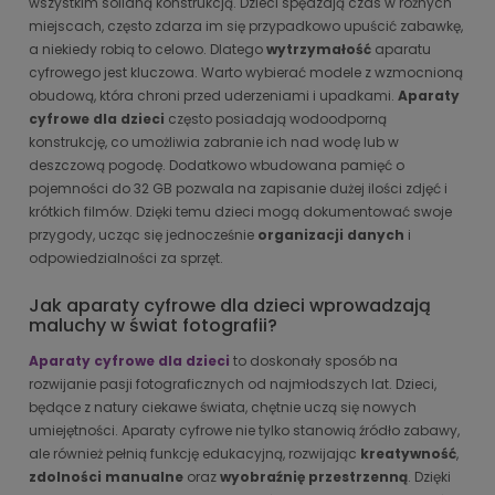
wszystkim solidną konstrukcją. Dzieci spędzają czas w różnych
miejscach, często zdarza im się przypadkowo upuścić zabawkę,
a niekiedy robią to celowo. Dlatego
wytrzymałość
aparatu
cyfrowego jest kluczowa. Warto wybierać modele z wzmocnioną
obudową, która chroni przed uderzeniami i upadkami.
Aparaty
cyfrowe dla dzieci
często posiadają wodoodporną
konstrukcję, co umożliwia zabranie ich nad wodę lub w
deszczową pogodę. Dodatkowo wbudowana pamięć o
pojemności do 32 GB pozwala na zapisanie dużej ilości zdjęć i
krótkich filmów. Dzięki temu dzieci mogą dokumentować swoje
przygody, ucząc się jednocześnie
organizacji danych
i
odpowiedzialności za sprzęt.
Jak aparaty cyfrowe dla dzieci wprowadzają
maluchy w świat fotografii?
Aparaty cyfrowe dla dzieci
to doskonały sposób na
rozwijanie pasji fotograficznych od najmłodszych lat. Dzieci,
będące z natury ciekawe świata, chętnie uczą się nowych
umiejętności. Aparaty cyfrowe nie tylko stanowią źródło zabawy,
ale również pełnią funkcję edukacyjną, rozwijając
kreatywność
,
zdolności manualne
oraz
wyobraźnię przestrzenną
. Dzięki