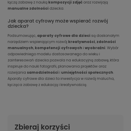
łączą zabawę z nauką
kompozycji zdjęć
oraz rozwijają
manualne zdolności
dziecka.
Jak aparat cyfrowy może wspierać rozwój
dziecka?
Podsumowując,
aparaty cyfrowe dla dzieci
są doskonałym
narzędziem wspierającym rozwój
kreatywności
,
zdolności
manualnych
,
kompetencji cyfrowych
i
wyobraźni
. Wybór
odpowiedniego modelu dostosowanego do wieku i
zainteresowań dziecka pozwala na edukacyjną zabawę, która
inspiruje do nauki fotografii, planowania projektów oraz
rozwijania
samodzielności
i
umiejętności społecznych
.
Aparaty cyfrowe dla dzieci to inwestycja w rozwój malucha,
łącząca zabawę z edukacją i kreatywnością.
Zbieraj korzyści