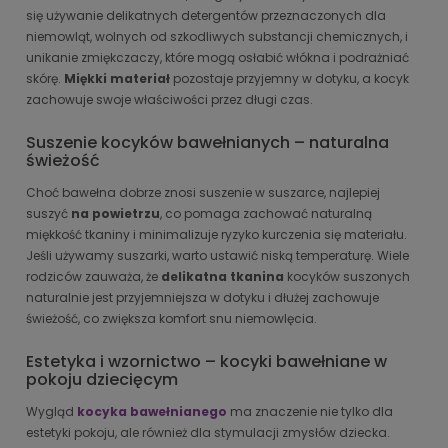
się używanie delikatnych detergentów przeznaczonych dla
niemowląt, wolnych od szkodliwych substancji chemicznych, i
unikanie zmiękczaczy, które mogą osłabić włókna i podrażniać
skórę.
Miękki materiał
pozostaje przyjemny w dotyku, a kocyk
zachowuje swoje właściwości przez długi czas.
Suszenie kocyków bawełnianych – naturalna
świeżość
Choć bawełna dobrze znosi suszenie w suszarce, najlepiej
suszyć
na powietrzu
, co pomaga zachować naturalną
miękkość tkaniny i minimalizuje ryzyko kurczenia się materiału.
Jeśli używamy suszarki, warto ustawić niską temperaturę. Wiele
rodziców zauważa, że
delikatna tkanina
kocyków suszonych
naturalnie jest przyjemniejsza w dotyku i dłużej zachowuje
świeżość, co zwiększa komfort snu niemowlęcia.
Estetyka i wzornictwo – kocyki bawełniane w
pokoju dziecięcym
Wygląd
kocyka bawełnianego
ma znaczenie nie tylko dla
estetyki pokoju, ale również dla stymulacji zmysłów dziecka.