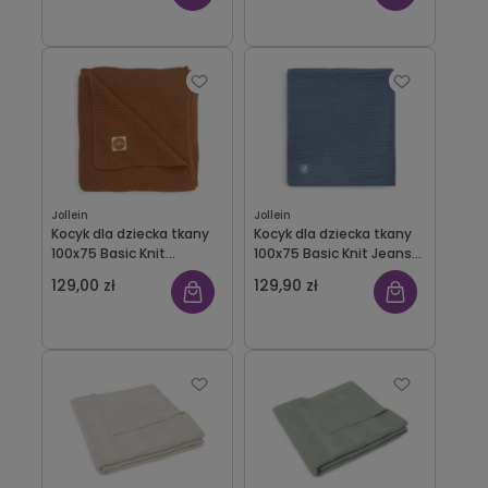
Jollein
Jollein
Kocyk dla dziecka tkany
Kocyk dla dziecka tkany
100x75 Basic Knit
100x75 Basic Knit Jeans
Caramel Jollein
Blue Jollein
129,00 zł
129,90 zł