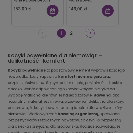
White Elodie Details
warstwowy
musztardowy Bim Bla
153,00 zł
149,00 zł
1
2
Kocyki bawełniane dla niemowląt –
delikatność i komfort
Kocyki bawełniane
to podstawowy element wyprawki każdego
noworodka, który zapewnia
komfort niemowlęcia
oraz
bezpieczeństwo snu. Są symbolem ciepła, przytulności i troski o
dziecko. Wybór odpowiedniego kocyka wpływa nie tylko na
wygodę malucha, ale również na jego zdrowie.
Bawełna
jako
naturalny materiał jest miękka, przewiewna i delikatna dla skóry,
co sprawia, że kocyki bawełniane są idealne dla wrażliwej skóry
niemowląt. Warto wybierać
bawełnę organiczną
, uprawianą
bez pestycydów i sztucznych nawozów, co czyni ją bezpieczną
dla dziecka i przyjazną dla środowiska. Rodzice zauważają, że
kocyki z organicznej bawełny zmniejszają ryzyko podrażnień