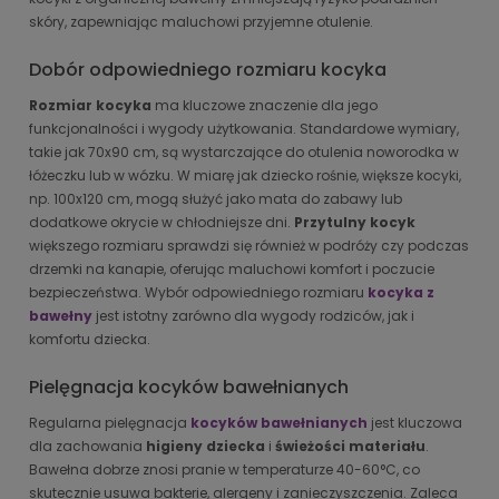
skóry, zapewniając maluchowi przyjemne otulenie.
Dobór odpowiedniego rozmiaru kocyka
Rozmiar kocyka
ma kluczowe znaczenie dla jego
funkcjonalności i wygody użytkowania. Standardowe wymiary,
takie jak 70x90 cm, są wystarczające do otulenia noworodka w
łóżeczku lub w wózku. W miarę jak dziecko rośnie, większe kocyki,
np. 100x120 cm, mogą służyć jako mata do zabawy lub
dodatkowe okrycie w chłodniejsze dni.
Przytulny kocyk
większego rozmiaru sprawdzi się również w podróży czy podczas
drzemki na kanapie, oferując maluchowi komfort i poczucie
bezpieczeństwa. Wybór odpowiedniego rozmiaru
kocyka z
bawełny
jest istotny zarówno dla wygody rodziców, jak i
komfortu dziecka.
Pielęgnacja kocyków bawełnianych
Regularna pielęgnacja
kocyków bawełnianych
jest kluczowa
dla zachowania
higieny dziecka
i
świeżości materiału
.
Bawełna dobrze znosi pranie w temperaturze 40-60°C, co
skutecznie usuwa bakterie, alergeny i zanieczyszczenia. Zaleca