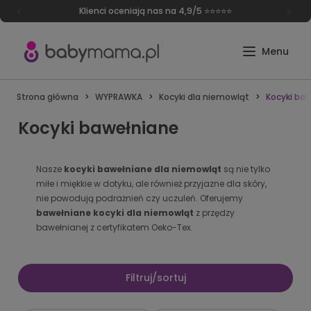
Darmowa dostawa od 249 zł
Strona główna
WYPRAWKA
Kocyki dla niemowląt
Kocyki ba
Kocyki bawełniane
Nasze
kocyki bawełniane dla niemowląt
są nie tylko
miłe i miękkie w dotyku, ale również przyjazne dla skóry,
nie powodują podrażnień czy uczuleń. Oferujemy
bawełniane kocyki dla niemowląt
z przędzy
bawełnianej z certyfikatem Oeko-Tex.
Filtruj/sortuj