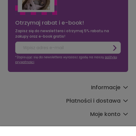
Otrzymaj rabat i e-book!
Zapisz się do newslettera i otrzymaj 5% rabatu na
zakupy oraz e-book gratis!
*Zapisując się do newslettera wyrażasz zgodę na naszą
polityką
prywatności
Informacje
Płatności i dostawa
Moje konto