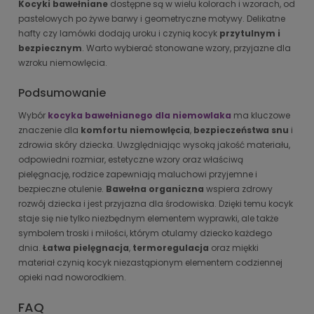
Kocyki bawełniane
dostępne są w wielu kolorach i wzorach, od
pastelowych po żywe barwy i geometryczne motywy. Delikatne
hafty czy lamówki dodają uroku i czynią kocyk
przytulnym i
bezpiecznym
. Warto wybierać stonowane wzory, przyjazne dla
wzroku niemowlęcia.
Podsumowanie
Wybór
kocyka bawełnianego dla niemowlaka
ma kluczowe
znaczenie dla
komfortu niemowlęcia
,
bezpieczeństwa snu
i
zdrowia skóry dziecka. Uwzględniając wysoką jakość materiału,
odpowiedni rozmiar, estetyczne wzory oraz właściwą
pielęgnację, rodzice zapewniają maluchowi przyjemne i
bezpieczne otulenie.
Bawełna organiczna
wspiera zdrowy
rozwój dziecka i jest przyjazna dla środowiska. Dzięki temu kocyk
staje się nie tylko niezbędnym elementem wyprawki, ale także
symbolem troski i miłości, którym otulamy dziecko każdego
dnia.
Łatwa pielęgnacja
,
termoregulacja
oraz miękki
materiał czynią kocyk niezastąpionym elementem codziennej
opieki nad noworodkiem.
FAQ