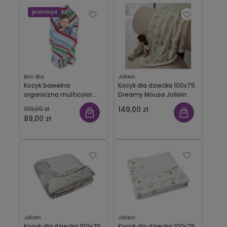
promocja
Bim Bla
Jollein
Kocyk bawełna
Kocyk dla dziecka 100x75
organiczna multicolor
Dreamy Mouse Jollein
Eden Wallaboo
109,00 zł
149,00 zł
89,00 zł
Jollein
Jollein
Kocyk dla dziecka 100x75
Kocyk dla dziecka 100x75