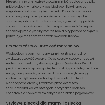
Plecaki dla mam i dziecka
powinny mieć regulowane szelki,
miękkie plecy i – najlepiej – pas biodrowy. Dzięki temu są
wygodne nawet przy długim noszeniu. Dobre dopasowanie
chroni kręgosłup przed przeciążeniem, co ma szczególne
znaczenie podczas długich spacerów, wycieczek czy podróży
samochodem z dzieckiem. Plecaki sportowe i wielofunkcyjne
zapewniają maksymalny komfort nawet przy pełnym obciążeniu,
pozwalając rodzicom zachować swobodę ruchów.
Bezpieczeństwo i trwałość materiałów
Wodoodporne tkaniny, mocne zamki i usztywnione dno
zwiększają trwałość plecaka. Coraz częściej stosowane są też
materiały z recyklingu, które są przyjazne środowisku. Wysokiej
jakości materiały sprawiają, że plecaki służą przez lata, a rodzice
mogą mieć pewność, że plecaki dla rodziców wytrzymają
codzienne użytkowanie w trudnych warunkach. Plecaki
wodoodporne chronią zawartość przed deszczem i
zabrudzeniami, co jest szczególnie przydatne podczas
spacerów z dzieckiem w zmiennych warunkach pogodowych.
Stylowe plecaki dla mamy i dziecka –