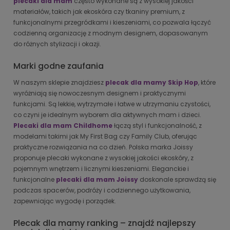
plecaki dla mam
często wykonane są z wysokiej jakości
materiałów, takich jak ekoskóra czy tkaniny premium, z
funkcjonalnymi przegródkami i kieszeniami, co pozwala łączyć
codzienną organizację z modnym designem, dopasowanym
do różnych stylizacji i okazji.
Marki godne zaufania
W naszym sklepie znajdziesz
plecak dla mamy Skip Hop
, które
wyróżniają się nowoczesnym designem i praktycznymi
funkcjami. Są lekkie, wytrzymałe i łatwe w utrzymaniu czystości,
co czyni je idealnym wyborem dla aktywnych mam i dzieci.
Plecaki dla mam Childhome
łączą styl i funkcjonalność, z
modelami takimi jak My First Bag czy Family Club, oferując
praktyczne rozwiązania na co dzień. Polska marka Joissy
proponuje plecaki wykonane z wysokiej jakości ekoskóry, z
pojemnym wnętrzem i licznymi kieszeniami. Eleganckie i
funkcjonalne
plecaki dla mam Joissy
doskonale sprawdzą się
podczas spacerów, podróży i codziennego użytkowania,
zapewniając wygodę i porządek.
Plecak dla mamy ranking – znajdź najlepszy