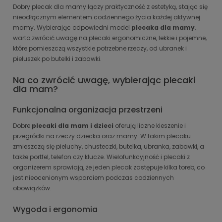
Dobry plecak dla mamy łączy praktyczność z estetyką, stając się
nieodłącznym elementem codziennego życia każdej aktywnej
mamy. Wybierając odpowiedni model
plecaka dla mamy
,
warto zwrócić uwagę na plecaki ergonomiczne, lekkie i pojemne,
które pomieszczą wszystkie potrzebne rzeczy, od ubranek i
pieluszek po butelki i zabawki.
Na co zwrócić uwagę, wybierając plecaki
dla mam?
Funkcjonalna organizacja przestrzeni
Dobre
plecaki dla mam i dzieci
oferują liczne kieszenie i
przegródki na rzeczy dziecka oraz mamy. W takim plecaku
zmieszczą się pieluchy, chusteczki, butelka, ubranka, zabawki, a
także portfel, telefon czy klucze. Wielofunkcyjność i plecaki z
organizerem sprawiają, że jeden plecak zastępuje kilka toreb, co
jest nieocenionym wsparciem podczas codziennych
obowiązków.
Wygoda i ergonomia