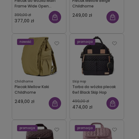
Plecak do wózka Main
Plecak Mellow Beige
Frame Wide Open
Childhome
Charcoal Skip Hop
399,00 zł
249,00 zł
377,00 zł
nowość
promocja
Childhome
Skip Hop
Plecak Mellow Kaki
Torba do wózka plecak
Childhome
6w1 Black Skip Hop
249,00 zł
499,00 zł
474,00 zł
promocja
promocja