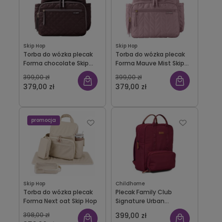
Skip Hop
Skip Hop
Torba do wózka plecak
Torba do wózka plecak
Forma chocolate Skip
Forma Mauve Mist Skip
Hop
Hop
399,00 zł
399,00 zł
379,00 zł
379,00 zł
promocja
Skip Hop
Childhome
Torba do wózka plecak
Plecak Family Club
Forma Next oat Skip Hop
Signature Urban
burgundy Childhome
398,00 zł
399,00 zł