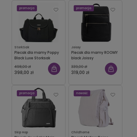
promocja
promocja
StorkSak
Joissy
Plecak dla mamy Poppy
Plecak dla mamy ROOMY
Black Luxe Storksak
black Joissy
498,00 zł
339,00 zł
398,00 zł
319,00 zł
promocja
nowość
Skip Hop
Childhome