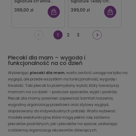
Signature off white
Signature Teddy Off
Childhome
white Childhome
399,00 zł
399,00 zł
1
2
3
Plecaki dla mam – wygoda i
funkcjonalność na co dzień
Wybierając
plecaki dla mam
, warto zwrócić uwagę nie tylko na
wygląd, ale przede wszystkim na funkcjonalność, wygodę i
trwałość. Taki plecak to przemyślany wybór, który towarzyszy
mamom na co dzień – podczas spacerów, wyjść i podróży.
Plecak dla mamy powinien zapewniać komfort noszenia,
wygodną organizację przestrzeni oraz stylowy wygląd,
dopasowany do indywidualnych potrzeb. Warto wybierać
modele wielofunkcyjne, które mogą pełnić rolę zarówno
plecaków podróżnych, jak i plecaków na spacer, ułatwiając
codzienną organizację akcesoriów dziecięcych.