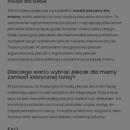
model dla siebie
Zanim zdecydujesz się na konkretny
model plecaka dla
mamy
, warto zerknąć na nasz ranking plecaków dla mam. To
zestawienie najbardziej funkcjonalnych i najczęściej polecanych
plecaków, które łączą wygodę, trwałość i nowoczesny design.
Dzięki rankingowi plecaków dla niemowlaka łatwiej porównasz
dostępne opcje i wybierzesz plecak najlepiej dopasowany do
Twoich potrzeb. W zestawieniu uwzględniono plecaki
ergonomiczne, plecaki z organizerem oraz plecaki
wodoodporne, które ułatwiają codzienne życie każdej mamy.
Dlaczego warto wybrać plecak dla mamy
zamiast klasycznej torby?
W porównaniu do tradycyjnych toreb, plecaki dla mam lepiej
rozkładają ciężar, co jest korzystne dla kręgosłupa. Dają wolne
ręce, co jest niezwykle praktyczne przy opiece nad dzieckiem. Ich
konstrukcja pozwala zachować porządek i szybki dostęp do
najpotrzebniejszych rzeczy. To wybór praktyczny, wygodny, lekki i
stylowy, który sprawdzi się w każdej codziennej sytuacji.
FAQ