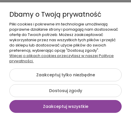
Dbamy o Twoją prywatność
Pliki cookies i pokrewne im technologie umożliwiają
poprawne działanie strony i pomagają nam dostosować
608017795
ofertę do Twoich potrzeb. Możesz zaakceptować
wykorzystanie przez nas wszystkich tych plików i przejść
bok@babymama.pl
do sklepu lub dostosować użycie plików do swoich
preferencji, wybierając opcję "Dostosuj zgody".
Sklep dla dzieci - nazwa firmy:
Więcej o plikach cookies przeczytasz w naszej Polityce
prywatności.
Baby Shower Katarzyna Pawłowska
ul. Belgradzka 14
02-793 Warszawa, Polska
Zaakceptuj tylko niezbędne
NIP: 526-230-67-54
Dostosuj zgody
©2026 Wszelkie Prawa Zastrzeżone | BabyMama.pl
Zaakceptuj wszystkie
Szablon Flex by
Ecommercy