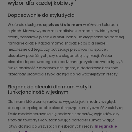
wybór dla każdej kobiety
Dopasowanie do stylu życia
W ofercie dostępne są
plecaki dla mam
w różnych kolorach i
stylach. Możesz wybrać minimalistyczne modele w klasycznej
czerni, pastelowe plecaki w stylu boho lub eleganckie na bardziej
formalne okazje. Każda mama znajdzie coś dla siebie –
niezależnie od tego, czy potrzebuje plecaków na spacer,
plecaków podróżnych, czy do eleganckiej stylizacji. Wybór
plecaka dopasowanego do codziennego życia pozwala łączyć
funkcjonalność z modnym designem, a dodatkowe kieszenie i
przegrody ułatwiają szybki dostęp do najważniejszych rzeczy.
Eleganckie plecaki dla mam – styl i
funkcjonalność w jednym
Dla mam, które cenią zarówno wygodę, jak i modny wygląd,
dostępne są eleganckie plecaki łączące praktyczność z estetyką.
Takie modele sprawdzą się podczas spacerów, wyjazdów czy
spotkań towarzyskich, zachowując porządek i umożliwiając
łatwy dostęp do wszystkich niezbędnych rzeczy.
Eleganckie