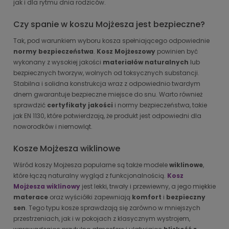
jak i dla rytmu dnia rodziców.
Czy spanie w koszu Mojżesza jest bezpieczne?
Tak, pod warunkiem wyboru kosza spełniającego odpowiednie
normy bezpieczeństwa
.
Kosz Mojżeszowy
powinien być
wykonany z wysokiej jakości
materiałów naturalnych
lub
bezpiecznych tworzyw, wolnych od toksycznych substancji.
Stabilna i solidna konstrukcja wraz z odpowiednio twardym
dnem gwarantuje bezpieczne miejsce do snu. Warto również
sprawdzić
certyfikaty jakości
i normy bezpieczeństwa, takie
jak EN 1130, które potwierdzają, że produkt jest odpowiedni dla
noworodków i niemowląt.
Kosze Mojżesza wiklinowe
Wśród koszy Mojżesza popularne są także modele
wiklinowe
,
które łączą naturalny wygląd z funkcjonalnością.
Kosz
Mojżesza wiklinowy
jest lekki, trwały i przewiewny, a jego miękkie
materace
oraz wyściółki zapewniają
komfort
i
bezpieczny
sen
. Tego typu kosze sprawdzają się zarówno w mniejszych
przestrzeniach, jak i w pokojach z klasycznym wystrojem,