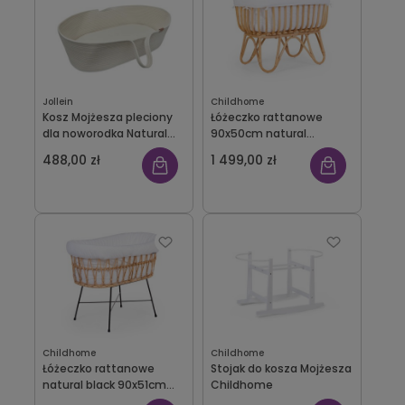
Jollein
Childhome
Kosz Mojżesza pleciony
Łóżeczko rattanowe
dla noworodka Natural
90x50cm natural
Jollein
Childhome
488,00 zł
1 499,00 zł
Childhome
Childhome
Łóżeczko rattanowe
Stojak do kosza Mojżesza
natural black 90x51cm
Childhome
Childhome