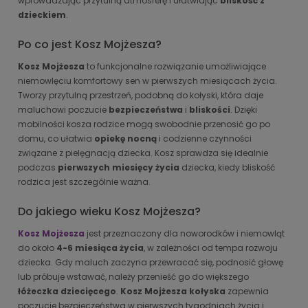
wprowadzając przytulną atmosferę i ułatwiając
bliskość z
dzieckiem
.
Po co jest Kosz Mojżesza?
Kosz Mojżesza
to funkcjonalne rozwiązanie umożliwiające
niemowlęciu komfortowy sen w pierwszych miesiącach życia.
Tworzy przytulną przestrzeń, podobną do kołyski, która daje
maluchowi poczucie
bezpieczeństwa
i
bliskości
. Dzięki
mobilności kosza rodzice mogą swobodnie przenosić go po
domu, co ułatwia
opiekę nocną
i codzienne czynności
związane z pielęgnacją dziecka. Kosz sprawdza się idealnie
podczas
pierwszych miesięcy życia
dziecka, kiedy bliskość
rodzica jest szczególnie ważna.
Do jakiego wieku Kosz Mojżesza?
Kosz Mojżesza
jest przeznaczony dla noworodków i niemowląt
do około
4-6 miesiąca życia
, w zależności od tempa rozwoju
dziecka. Gdy maluch zaczyna przewracać się, podnosić głowę
lub próbuje wstawać, należy przenieść go do większego
łóżeczka dziecięcego
.
Kosz Mojżesza kołyska
zapewnia
poczucie bezpieczeństwa w pierwszych tygodniach życia i