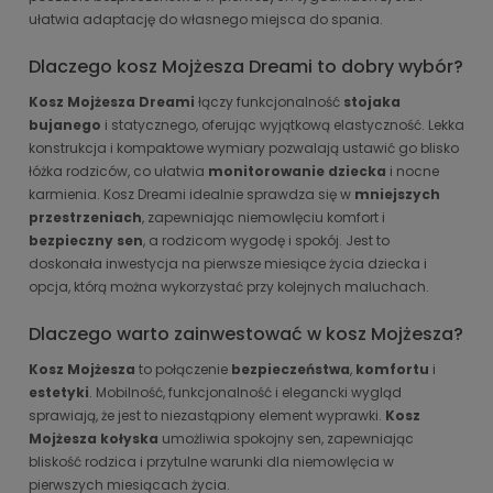
ułatwia adaptację do własnego miejsca do spania.
Dlaczego kosz Mojżesza Dreami to dobry wybór?
Kosz Mojżesza Dreami
łączy funkcjonalność
stojaka
bujanego
i statycznego, oferując wyjątkową elastyczność. Lekka
konstrukcja i kompaktowe wymiary pozwalają ustawić go blisko
łóżka rodziców, co ułatwia
monitorowanie dziecka
i nocne
karmienia. Kosz Dreami idealnie sprawdza się w
mniejszych
przestrzeniach
, zapewniając niemowlęciu komfort i
bezpieczny sen
, a rodzicom wygodę i spokój. Jest to
doskonała inwestycja na pierwsze miesiące życia dziecka i
opcja, którą można wykorzystać przy kolejnych maluchach.
Dlaczego warto zainwestować w kosz Mojżesza?
Kosz Mojżesza
to połączenie
bezpieczeństwa
,
komfortu
i
estetyki
. Mobilność, funkcjonalność i elegancki wygląd
sprawiają, że jest to niezastąpiony element wyprawki.
Kosz
Mojżesza kołyska
umożliwia spokojny sen, zapewniając
bliskość rodzica i przytulne warunki dla niemowlęcia w
pierwszych miesiącach życia.