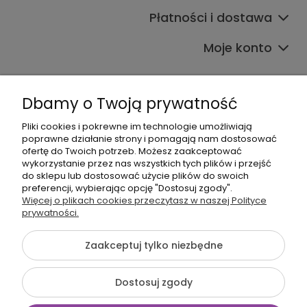
Płatności i dostawa
Moje konto
Dbamy o Twoją prywatność
Pliki cookies i pokrewne im technologie umożliwiają
poprawne działanie strony i pomagają nam dostosować
608017795
ofertę do Twoich potrzeb. Możesz zaakceptować
wykorzystanie przez nas wszystkich tych plików i przejść
bok@babymama.pl
do sklepu lub dostosować użycie plików do swoich
preferencji, wybierając opcję "Dostosuj zgody".
Sklep dla dzieci - nazwa firmy:
Więcej o plikach cookies przeczytasz w naszej Polityce
prywatności.
Baby Shower Katarzyna Pawłowska
ul. Belgradzka 14
02-793 Warszawa, Polska
Zaakceptuj tylko niezbędne
NIP: 526-230-67-54
Dostosuj zgody
©2026 Wszelkie Prawa Zastrzeżone | BabyMama.pl