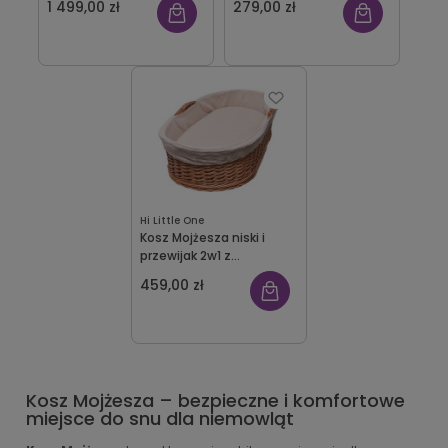
1 499,00 zł
279,00 zł
Hi Little One
Kosz Mojżesza niski i
przewijak 2w1 z
materacykiem Hi Little
459,00 zł
One
Kosz Mojżesza – bezpieczne i komfortowe
miejsce do snu dla niemowląt