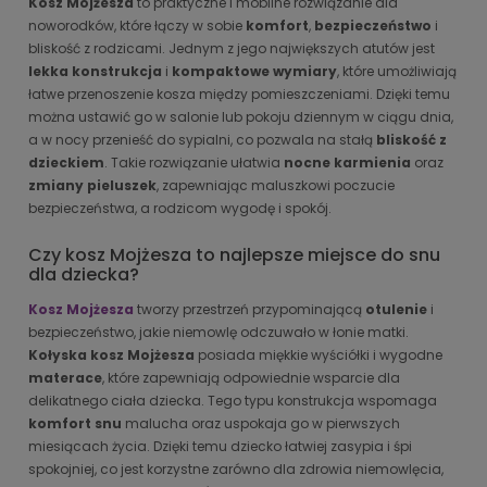
Kosz Mojżesza
to praktyczne i mobilne rozwiązanie dla
noworodków, które łączy w sobie
komfort
,
bezpieczeństwo
i
bliskość z rodzicami. Jednym z jego największych atutów jest
lekka konstrukcja
i
kompaktowe wymiary
, które umożliwiają
łatwe przenoszenie kosza między pomieszczeniami. Dzięki temu
można ustawić go w salonie lub pokoju dziennym w ciągu dnia,
a w nocy przenieść do sypialni, co pozwala na stałą
bliskość z
dzieckiem
. Takie rozwiązanie ułatwia
nocne karmienia
oraz
zmiany pieluszek
, zapewniając maluszkowi poczucie
bezpieczeństwa, a rodzicom wygodę i spokój.
Czy kosz Mojżesza to najlepsze miejsce do snu
dla dziecka?
Kosz Mojżesza
tworzy przestrzeń przypominającą
otulenie
i
bezpieczeństwo, jakie niemowlę odczuwało w łonie matki.
Kołyska kosz Mojżesza
posiada miękkie wyściółki i wygodne
materace
, które zapewniają odpowiednie wsparcie dla
delikatnego ciała dziecka. Tego typu konstrukcja wspomaga
komfort snu
malucha oraz uspokaja go w pierwszych
miesiącach życia. Dzięki temu dziecko łatwiej zasypia i śpi
spokojniej, co jest korzystne zarówno dla zdrowia niemowlęcia,