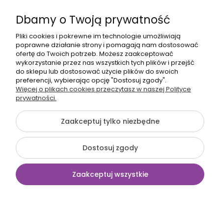
Dbamy o Twoją prywatność
Pliki cookies i pokrewne im technologie umożliwiają
poprawne działanie strony i pomagają nam dostosować
608017795
ofertę do Twoich potrzeb. Możesz zaakceptować
wykorzystanie przez nas wszystkich tych plików i przejść
bok@babymama.pl
do sklepu lub dostosować użycie plików do swoich
preferencji, wybierając opcję "Dostosuj zgody".
Sklep dla dzieci - nazwa firmy:
Więcej o plikach cookies przeczytasz w naszej Polityce
prywatności.
Baby Shower Katarzyna Pawłowska
ul. Belgradzka 14
02-793 Warszawa, Polska
Zaakceptuj tylko niezbędne
NIP: 526-230-67-54
Dostosuj zgody
©2026 Wszelkie Prawa Zastrzeżone | BabyMama.pl
Zaakceptuj wszystkie
Szablon Flex by
Ecommercy