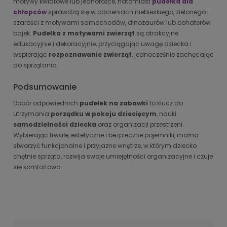
motywy kwiatowe lub jednorożce, natomiast
pudełka dla
chłopców
sprawdzą się w odcieniach niebieskiego, zielonego i
szarości z motywami samochodów, dinozaurów lub bohaterów
bajek.
Pudełka z motywami zwierząt
są atrakcyjne
edukacyjnie i dekoracyjnie, przyciągając uwagę dziecka i
wspierając
rozpoznawanie zwierząt
, jednocześnie zachęcając
do sprzątania.
Podsumowanie
Dobór odpowiednich
pudełek na zabawki
to klucz do
utrzymania
porządku w pokoju dziecięcym
, nauki
samodzielności dziecka
oraz organizacji przestrzeni.
Wybierając trwałe, estetyczne i bezpieczne pojemniki, można
stworzyć funkcjonalne i przyjazne wnętrze, w którym dziecko
chętnie sprząta, rozwija swoje umiejętności organizacyjne i czuje
się komfortowo.