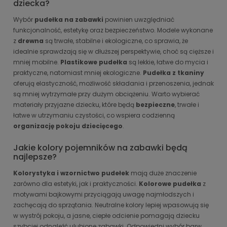
dziecka?
Wybór
pudełka na zabawki
powinien uwzględniać
funkcjonalność, estetykę oraz bezpieczeństwo. Modele wykonane
z
drewna
są trwałe, stabilne i ekologiczne, co sprawia, że
idealnie sprawdzają się w dłuższej perspektywie, choć są cięższe i
mniej mobilne.
Plastikowe pudełka
są lekkie, łatwe do mycia i
praktyczne, natomiast mniej ekologiczne.
Pudełka z tkaniny
oferują elastyczność, możliwość składania i przenoszenia, jednak
są mniej wytrzymałe przy dużym obciążeniu. Warto wybierać
materiały przyjazne dziecku, które będą
bezpieczne
, trwałe i
łatwe w utrzymaniu czystości, co wspiera codzienną
organizację pokoju dziecięcego
.
Jakie kolory pojemników na zabawki będą
najlepsze?
Kolorystyka i wzornictwo pudełek
mają duże znaczenie
zarówno dla estetyki, jak i praktyczności.
Kolorowe pudełka
z
motywami bajkowymi przyciągają uwagę najmłodszych i
zachęcają do sprzątania. Neutralne kolory lepiej wpasowują się
w wystrój pokoju, a jasne, ciepłe odcienie pomagają dziecku
szybciej odnaleźć ulubione zabawki. Odpowiedni wybór barw