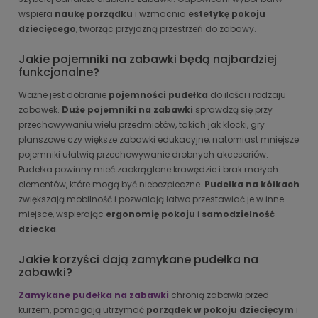
wspiera
naukę porządku
i wzmacnia
estetykę pokoju
dziecięcego
, tworząc przyjazną przestrzeń do zabawy.
Jakie pojemniki na zabawki będą najbardziej
funkcjonalne?
Ważne jest dobranie
pojemności pudełka
do ilości i rodzaju
zabawek.
Duże pojemniki na zabawki
sprawdzą się przy
przechowywaniu wielu przedmiotów, takich jak klocki, gry
planszowe czy większe zabawki edukacyjne, natomiast mniejsze
pojemniki ułatwią przechowywanie drobnych akcesoriów.
Pudełka powinny mieć zaokrąglone krawędzie i brak małych
elementów, które mogą być niebezpieczne.
Pudełka na kółkach
zwiększają mobilność i pozwalają łatwo przestawiać je w inne
miejsce, wspierając
ergonomię pokoju
i
samodzielność
dziecka
.
Jakie korzyści dają zamykane pudełka na
zabawki?
Zamykane pudełka na zabawki
chronią zabawki przed
kurzem, pomagają utrzymać
porządek w pokoju dziecięcym
i