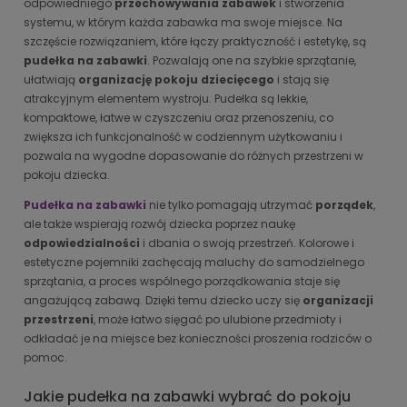
odpowiedniego
przechowywania zabawek
i stworzenia
systemu, w którym każda zabawka ma swoje miejsce. Na
szczęście rozwiązaniem, które łączy praktyczność i estetykę, są
pudełka na zabawki
. Pozwalają one na szybkie sprzątanie,
ułatwiają
organizację pokoju dziecięcego
i stają się
atrakcyjnym elementem wystroju. Pudełka są lekkie,
kompaktowe, łatwe w czyszczeniu oraz przenoszeniu, co
zwiększa ich funkcjonalność w codziennym użytkowaniu i
pozwala na wygodne dopasowanie do różnych przestrzeni w
pokoju dziecka.
Pudełka na zabawki
nie tylko pomagają utrzymać
porządek
,
ale także wspierają rozwój dziecka poprzez naukę
odpowiedzialności
i dbania o swoją przestrzeń. Kolorowe i
estetyczne pojemniki zachęcają maluchy do samodzielnego
sprzątania, a proces wspólnego porządkowania staje się
angażującą zabawą. Dzięki temu dziecko uczy się
organizacji
przestrzeni
, może łatwo sięgać po ulubione przedmioty i
odkładać je na miejsce bez konieczności proszenia rodziców o
pomoc.
Jakie pudełka na zabawki wybrać do pokoju