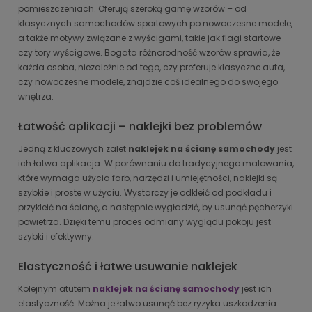
pomieszczeniach. Oferują szeroką gamę wzorów – od
klasycznych samochodów sportowych po nowoczesne modele,
a także motywy związane z wyścigami, takie jak flagi startowe
czy tory wyścigowe. Bogata różnorodność wzorów sprawia, że
każda osoba, niezależnie od tego, czy preferuje klasyczne auta,
czy nowoczesne modele, znajdzie coś idealnego do swojego
wnętrza.
Łatwość aplikacji – naklejki bez problemów
Jedną z kluczowych zalet
naklejek na ścianę samochody
jest
ich łatwa aplikacja. W porównaniu do tradycyjnego malowania,
które wymaga użycia farb, narzędzi i umiejętności, naklejki są
szybkie i proste w użyciu. Wystarczy je odkleić od podkładu i
przykleić na ścianę, a następnie wygładzić, by usunąć pęcherzyki
powietrza. Dzięki temu proces odmiany wyglądu pokoju jest
szybki i efektywny.
Elastyczność i łatwe usuwanie naklejek
Kolejnym atutem
naklejek na ścianę samochody
jest ich
elastyczność. Można je łatwo usunąć bez ryzyka uszkodzenia