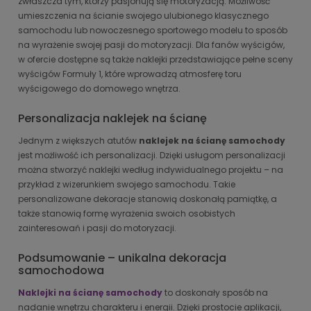
zwłaszcza tym, którzy pasjonują się motoryzacją. Możliwość
umieszczenia na ścianie swojego ulubionego klasycznego
samochodu lub nowoczesnego sportowego modelu to sposób
na wyrażenie swojej pasji do motoryzacji. Dla fanów wyścigów,
w ofercie dostępne są także naklejki przedstawiające pełne sceny
wyścigów Formuły 1, które wprowadzą atmosferę toru
wyścigowego do domowego wnętrza.
Personalizacja naklejek na ścianę
Jednym z większych atutów
naklejek na ścianę samochody
jest możliwość ich personalizacji. Dzięki usługom personalizacji
można stworzyć naklejki według indywidualnego projektu – na
przykład z wizerunkiem swojego samochodu. Takie
personalizowane dekoracje stanowią doskonałą pamiątkę, a
także stanowią formę wyrażenia swoich osobistych
zainteresowań i pasji do motoryzacji.
Podsumowanie – unikalna dekoracja
samochodowa
Naklejki na ścianę samochody
to doskonały sposób na
nadanie wnętrzu charakteru i energii. Dzięki prostocie aplikacji,