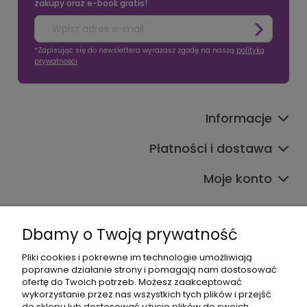
zakupy oraz e-book gratis!
*Zapisując się do newslettera wyrażasz zgodę na naszą
polityką
prywatności
Informacje
Płatności i dostawa
Moje konto
Dbamy o Twoją prywatność
Pliki cookies i pokrewne im technologie umożliwiają
poprawne działanie strony i pomagają nam dostosować
608017795
ofertę do Twoich potrzeb. Możesz zaakceptować
wykorzystanie przez nas wszystkich tych plików i przejść
bok@babymama.pl
do sklepu lub dostosować użycie plików do swoich