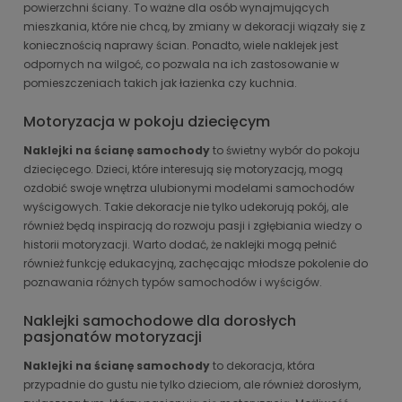
powierzchni ściany. To ważne dla osób wynajmujących
mieszkania, które nie chcą, by zmiany w dekoracji wiązały się z
koniecznością naprawy ścian. Ponadto, wiele naklejek jest
odpornych na wilgoć, co pozwala na ich zastosowanie w
pomieszczeniach takich jak łazienka czy kuchnia.
Motoryzacja w pokoju dziecięcym
Naklejki na ścianę samochody
to świetny wybór do pokoju
dziecięcego. Dzieci, które interesują się motoryzacją, mogą
ozdobić swoje wnętrza ulubionymi modelami samochodów
wyścigowych. Takie dekoracje nie tylko udekorują pokój, ale
również będą inspiracją do rozwoju pasji i zgłębiania wiedzy o
historii motoryzacji. Warto dodać, że naklejki mogą pełnić
również funkcję edukacyjną, zachęcając młodsze pokolenie do
poznawania różnych typów samochodów i wyścigów.
Naklejki samochodowe dla dorosłych
pasjonatów motoryzacji
Naklejki na ścianę samochody
to dekoracja, która
przypadnie do gustu nie tylko dzieciom, ale również dorosłym,