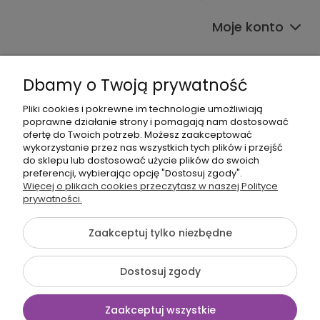
Moje konto
Dbamy o Twoją prywatność
Pliki cookies i pokrewne im technologie umożliwiają
poprawne działanie strony i pomagają nam dostosować
608017795
ofertę do Twoich potrzeb. Możesz zaakceptować
wykorzystanie przez nas wszystkich tych plików i przejść
bok@babymama.pl
do sklepu lub dostosować użycie plików do swoich
preferencji, wybierając opcję "Dostosuj zgody".
Sklep dla dzieci - nazwa firmy:
Więcej o plikach cookies przeczytasz w naszej Polityce
prywatności.
Baby Shower Katarzyna Pawłowska
ul. Belgradzka 14
02-793 Warszawa, Polska
Zaakceptuj tylko niezbędne
NIP: 526-230-67-54
Dostosuj zgody
©2026 Wszelkie Prawa Zastrzeżone | BabyMama.pl
Zaakceptuj wszystkie