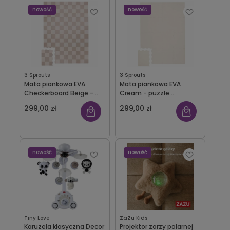
nowość
nowość
3 Sprouts
3 Sprouts
Mata piankowa EVA
Mata piankowa EVA
Checkerboard Beige -
Cream - puzzle
puzzle podłogowe 3
podłogowe 3 Sprouts
299,00 zł
299,00 zł
Sprouts
nowość
nowość
Tiny Love
ZaZu Kids
Karuzela klasyczna Decor
Projektor zorzy polarnej