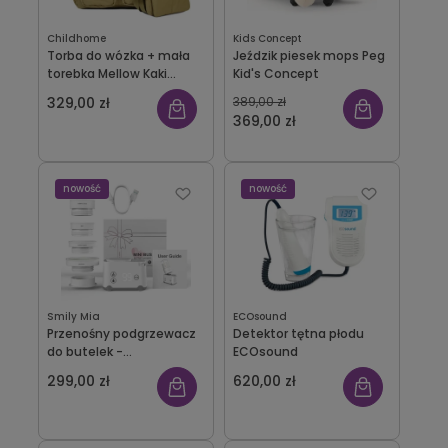
Childhome
Kids Concept
Torba do wózka + mała
Jeździk piesek mops Peg
torebka Mellow Kaki
Kid's Concept
Childhome
329,00 zł
389,00 zł
369,00 zł
nowość
nowość
Smily Mia
ECOsound
Przenośny podgrzewacz
Detektor tętna płodu
do butelek -
ECOsound
bezprzewodowy Smily
299,00 zł
620,00 zł
Mia