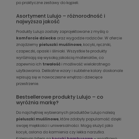
po praktyczne zestawy do kąpieli.
Asortyment Lulujo – różnorodność i
najwyższa jakość
Produkty Lulujo zostały zaprojektowane z myślą o
komforcie dziecka
oraz wygodzie rodziców. W ofercie
znajdziemy
pieluszki muślinowe
, kocyki, ręczniki,
czapeczki, opaski i śliniaki. Wszystkie te produkty
wyróżniają się wysoką jakością materiałów, co
zapewnia ich
trwałość
i możliwość wielokrotnego
użytkowania. Delikatne wzory i subtelne kolory doskonale
wpisują się w nowoczesne wnętrza i dziecięce
przestrzenie.
Bestsellerowe produkty Lulujo – co
wyróżnia markę?
Do najchętniej wybieranych produktów Lulujo należą
pieluszki muślinowe
, które zdobyły popularność dzięki
swojej miękkości i uniwersalności. Mogą służyć jako
kocyk, osłona do karmienia czy lekka narzutka.
Kolejnym hitem są
kocyki bambusowe
– wyjątkowo