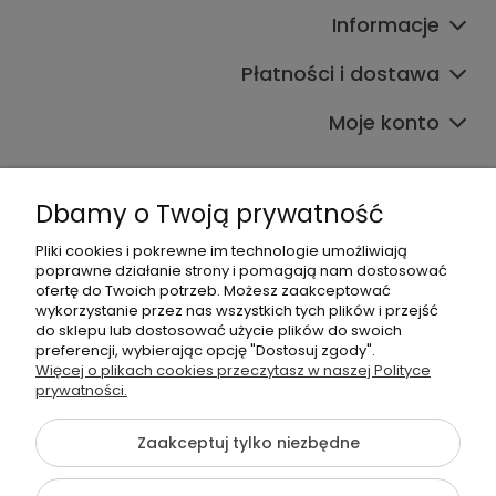
Informacje
Płatności i dostawa
Moje konto
Dbamy o Twoją prywatność
Pliki cookies i pokrewne im technologie umożliwiają
poprawne działanie strony i pomagają nam dostosować
608017795
ofertę do Twoich potrzeb. Możesz zaakceptować
bok@babymama.pl
wykorzystanie przez nas wszystkich tych plików i przejść
do sklepu lub dostosować użycie plików do swoich
preferencji, wybierając opcję "Dostosuj zgody".
Sklep dla dzieci - nazwa firmy:
Więcej o plikach cookies przeczytasz w naszej Polityce
prywatności.
Baby Shower Katarzyna Pawłowska
ul. Belgradzka 14
02-793 Warszawa, Polska
Zaakceptuj tylko niezbędne
NIP: 526-230-67-54