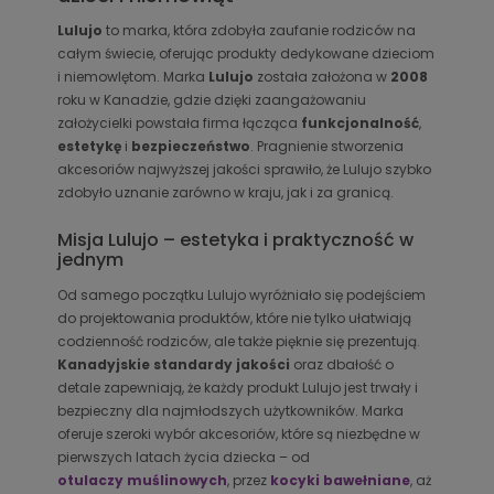
Lulujo
to marka, która zdobyła zaufanie rodziców na
całym świecie, oferując produkty dedykowane dzieciom
i niemowlętom. Marka
Lulujo
została założona w
2008
roku w
Kanadzie, gdzie dzięki zaangażowaniu
założycielki powstała firma łącząca
funkcjonalność
,
estetykę
i
bezpieczeństwo
. Pragnienie stworzenia
akcesoriów najwyższej jakości sprawiło, że Lulujo szybko
zdobyło uznanie zarówno w kraju, jak i za granicą.
Misja Lulujo – estetyka i praktyczność w
jednym
Od samego początku Lulujo wyróżniało się podejściem
do projektowania produktów, które nie tylko ułatwiają
codzienność rodziców, ale także pięknie się prezentują.
Kanadyjskie standardy jakości
oraz dbałość o
detale zapewniają, że każdy produkt Lulujo jest trwały i
bezpieczny dla najmłodszych użytkowników. Marka
oferuje szeroki wybór akcesoriów, które są niezbędne w
pierwszych latach życia dziecka – od
otulaczy muślinowych
, przez
kocyki bawełniane
, aż