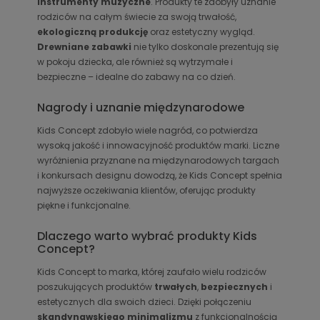
instrumenty muzyczne
. Produkty te zdobyły uznanie
rodziców na całym świecie za swoją trwałość,
ekologiczną produkcję
oraz estetyczny wygląd.
Drewniane zabawki
nie tylko doskonale prezentują się
w pokoju dziecka, ale również są wytrzymałe i
bezpieczne – idealne do zabawy na co dzień.
Nagrody i uznanie międzynarodowe
Kids Concept zdobyło wiele nagród, co potwierdza
wysoką jakość i innowacyjność produktów marki. Liczne
wyróżnienia przyznane na międzynarodowych targach
i konkursach designu dowodzą, że Kids Concept spełnia
najwyższe oczekiwania klientów, oferując produkty
piękne i funkcjonalne.
Dlaczego warto wybrać produkty Kids
Concept?
Kids Concept to marka, której zaufało wielu rodziców
poszukujących produktów
trwałych
,
bezpiecznych
i
estetycznych dla swoich dzieci. Dzięki połączeniu
skandynawskiego minimalizmu
z funkcjonalnością