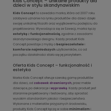
Kids Concept – unikalne produkty dla
dzieci w stylu skandynawskim
Kids Concept
to szwedzka marka, która od 2007 roku
zdobywa uznanie na rynku produktów dla dzieci dzięki
swojej unikalnej filozofii oraz wyjątkowemu podejściu do
projektowania. Wywodząca się ze Szwecji, marka łączy
estetykę
z
funkcjonalnością
, zgodnie z zasadami
skandynawskiego designu. Każdy produkt Kids
Concept powstaje z myślą o
bezpieczeństwie
i
komforcie najmłodszych
użytkowników, co od
początku działalności stało się jej priorytetem.
Oferta Kids Concept – funkcjonalność i
estetyka
Marka Kids Concept oferuje szeroką gamę produktów
dla dzieci, od
zabawek drewnianych
, przez meble
dziecięce, po dekoracje i
wyprawkę
. Każdy produkt jest
starannie projektowany i testowany, aby sprostać
wysokim standardom jakości i bezpieczeństwa.
Wykonane z materiałów przyjaznych środowisku,
produkty Kids Concept łączą w sobie
minimalizm
i