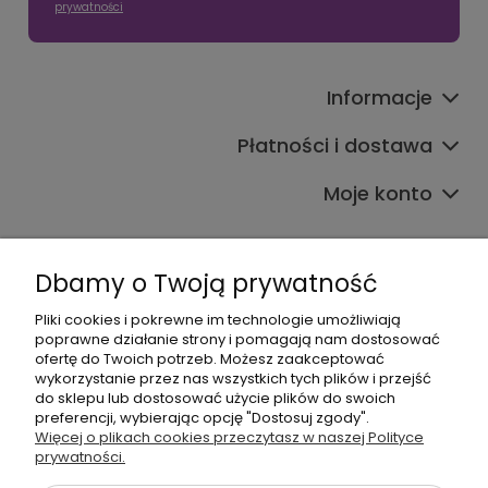
prywatności
Informacje
Płatności i dostawa
Moje konto
Dbamy o Twoją prywatność
Pliki cookies i pokrewne im technologie umożliwiają
poprawne działanie strony i pomagają nam dostosować
608017795
ofertę do Twoich potrzeb. Możesz zaakceptować
bok@babymama.pl
wykorzystanie przez nas wszystkich tych plików i przejść
do sklepu lub dostosować użycie plików do swoich
preferencji, wybierając opcję "Dostosuj zgody".
Sklep dla dzieci - nazwa firmy:
Więcej o plikach cookies przeczytasz w naszej Polityce
prywatności.
Baby Shower Katarzyna Pawłowska
ul. Belgradzka 14