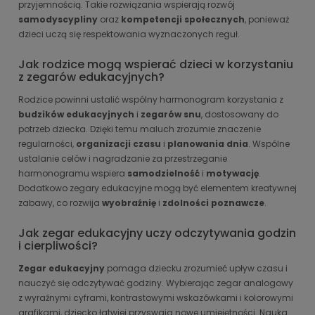
przyjemnością. Takie rozwiązania wspierają rozwój
samodyscypliny
oraz
kompetencji społecznych
, ponieważ
dzieci uczą się respektowania wyznaczonych reguł.
Jak rodzice mogą wspierać dzieci w korzystaniu
z zegarów edukacyjnych?
Rodzice powinni ustalić wspólny harmonogram korzystania z
budzików edukacyjnych
i
zegarów snu
, dostosowany do
potrzeb dziecka. Dzięki temu maluch zrozumie znaczenie
regularności,
organizacji czasu
i
planowania dnia
. Wspólne
ustalanie celów i nagradzanie za przestrzeganie
harmonogramu wspiera
samodzielność
i
motywację
.
Dodatkowo zegary edukacyjne mogą być elementem kreatywnej
zabawy, co rozwija
wyobraźnię
i
zdolności poznawcze
.
Jak zegar edukacyjny uczy odczytywania godzin
i cierpliwości?
Zegar edukacyjny
pomaga dziecku zrozumieć upływ czasu i
nauczyć się odczytywać godziny. Wybierając zegar analogowy
z wyraźnymi cyframi, kontrastowymi wskazówkami i kolorowymi
grafikami, dziecko łatwiej przyswaja nowe umiejętności. Nauka