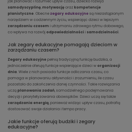
jak planować i rozumieć upływ czasu, dziecko rozwija
samodyscyplinę
,
motywację
oraz
kompetencje
planistyczne
. Obecne
zegary edukacyjne
są niezastąpionym
narzędziem w codziennym życiu, wspierając dzieci w lepszym
zarządzaniu czasem
i utrzymaniu zdrowego rytmu dobowego,
co wpływa na rozwój
odpowiedzialności
i
samodzielności
.
Jak zegary edukacyjne pomagają dzieciom w
zarządzaniu czasem?
Zegary edukacyjne
pełnią tradycyjną funkcję budzika, a
jednocześnie oferują funkcje wspierające dzieci w
organizacji
dnia
. Wiele z nich posiada funkcje odliczania czasu, co
pomaga w planowaniu aktywności i zrozumieniu, ile czasu
pozostało do zakończenia danej czynności. Takie rozwiązania
uczą
planowania zadań
, samodzielnego podejmowania
decyzji i priorytetyzowania obowiązków. Dzieci uczą się także
zarządzania energią
, ponieważ widząc upływ czasu, potrafią
dostosować swoje działania i tempo pracy.
Jakie funkcje oferują budziki i zegary
edukacyjne?