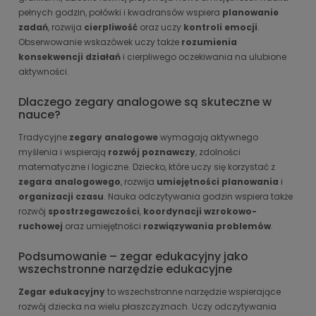
pełnych godzin, połówki i kwadransów wspiera
planowanie
zadań
, rozwija
cierpliwość
oraz uczy
kontroli emocji
.
Obserwowanie wskazówek uczy także
rozumienia
konsekwencji działań
i cierpliwego oczekiwania na ulubione
aktywności.
Dlaczego zegary analogowe są skuteczne w
nauce?
Tradycyjne
zegary analogowe
wymagają aktywnego
myślenia i wspierają
rozwój poznawczy
, zdolności
matematyczne i logiczne. Dziecko, które uczy się korzystać z
zegara analogowego
, rozwija
umiejętności planowania
i
organizacji czasu
. Nauka odczytywania godzin wspiera także
rozwój
spostrzegawczości
,
koordynacji wzrokowo-
ruchowej
oraz umiejętności
rozwiązywania problemów
.
Podsumowanie – zegar edukacyjny jako
wszechstronne narzędzie edukacyjne
Zegar edukacyjny
to wszechstronne narzędzie wspierające
rozwój dziecka na wielu płaszczyznach. Uczy odczytywania