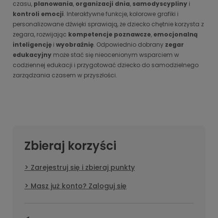
czasu,
planowania
,
organizacji dnia
,
samodyscypliny
i
kontroli emocji
. Interaktywne funkcje, kolorowe grafiki i
personalizowane dźwięki sprawiają, że dziecko chętnie korzysta z
zegara, rozwijając
kompetencje poznawcze
,
emocjonalną
inteligencję
i
wyobraźnię
. Odpowiednio dobrany
zegar
edukacyjny
może stać się nieocenionym wsparciem w
codziennej edukacji i przygotować dziecko do samodzielnego
zarządzania czasem w przyszłości.
Zbieraj korzyści
Zarejestruj się i zbieraj punkty
Masz już konto? Zaloguj się