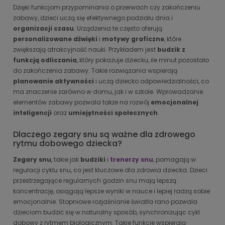
Dzięki funkcjom przypominania o przerwach czy zakończeniu
zabawy, dzieci uczą się efektywnego podziału dnia i
organizacji czasu
. Urządzenia te często oferują
personalizowane dźwięki
i
motywy graficzne
, które
zwiększają atrakcyjność nauki. Przykładem jest
budzik z
funkcją odliczania
, który pokazuje dziecku, ile minut pozostało
do zakończenia zabawy. Takie rozwiązania wspierają
planowanie aktywności
i uczą dziecko odpowiedzialności, co
ma znaczenie zarówno w domu, jak i w szkole. Wprowadzanie
elementów zabawy pozwala także na rozwój
emocjonalnej
inteligencji
oraz
umiejętności społecznych
.
Dlaczego zegary snu są ważne dla zdrowego
rytmu dobowego dziecka?
Zegary snu
, takie jak
budziki
i
trenerzy snu
, pomagają w
regulacji cyklu snu, co jest kluczowe dla zdrowia dziecka. Dzieci
przestrzegające regularnych godzin snu mają lepszą
koncentrację, osiągają lepsze wyniki w nauce i lepiej radzą sobie
emocjonalnie. Stopniowe rozjaśnianie światła rano pozwala
dzieciom budzić się w naturalny sposób, synchronizując cykl
dobowy z rytmem biologicznym. Takie funkcje wspierają