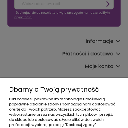
*Zapisując się do newslettera wyrażasz zgodę na naszą
polityką
prywatności
Informacje
Płatności i dostawa
Moje konto
Dbamy o Twoją prywatność
Pliki cookies i pokrewne im technologie umożliwiają
poprawne działanie strony i pomagają nam dostosować
608017795
ofertę do Twoich potrzeb. Możesz zaakceptować
wykorzystanie przez nas wszystkich tych plików i przejść
bok@babymama.pl
do sklepu lub dostosować użycie plików do swoich
preferencji, wybierając opcję "Dostosuj zgody".