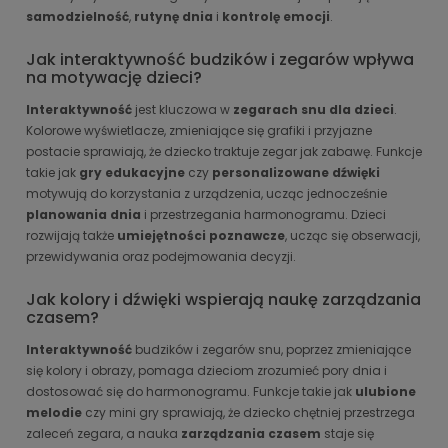
samodzielność
,
rutynę dnia
i
kontrolę emocji
.
Jak interaktywność budzików i zegarów wpływa
na motywację dzieci?
Interaktywność
jest kluczowa w
zegarach snu dla dzieci
.
Kolorowe wyświetlacze, zmieniające się grafiki i przyjazne
postacie sprawiają, że dziecko traktuje zegar jak zabawę. Funkcje
takie jak
gry edukacyjne
czy
personalizowane dźwięki
motywują do korzystania z urządzenia, ucząc jednocześnie
planowania dnia
i przestrzegania harmonogramu. Dzieci
rozwijają także
umiejętności poznawcze
, ucząc się obserwacji,
przewidywania oraz podejmowania decyzji.
Jak kolory i dźwięki wspierają naukę zarządzania
czasem?
Interaktywność
budzików i zegarów snu, poprzez zmieniające
się kolory i obrazy, pomaga dzieciom zrozumieć pory dnia i
dostosować się do harmonogramu. Funkcje takie jak
ulubione
melodie
czy mini gry sprawiają, że dziecko chętniej przestrzega
zaleceń zegara, a nauka
zarządzania czasem
staje się