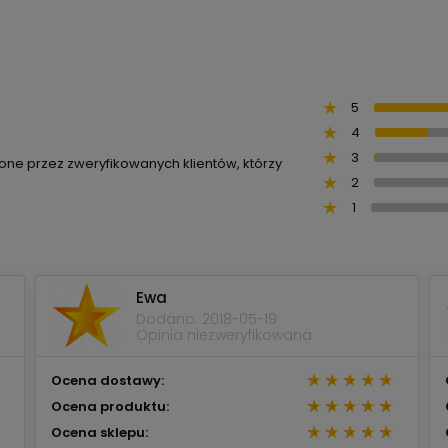
5
4
3
ione przez zweryfikowanych klientów, którzy
2
1
Ewa
Dodano: 2018-05-19
Opinia niezweryfikowana
Ocena dostawy:
Ocena produktu:
Ocena sklepu: