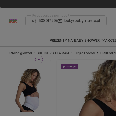
Potrzebujesz pomocy?
608017795
bok@babymama.pl
PREZENTY NA BABY SHOWER
AKCE
Strona główna
AKCESORIA DLA MAM
Ciąża i poród
Bielizna 
promocja