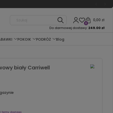
0,00 zł
0
Do darmowej dostawy:
249.00 zł
ABAWKI
POKOIK
PODRÓŻ
Blog
owy biały Carriwell
gazynie
ź formy dostawy