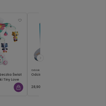
Odcisk Bobasa
Pearhead
óżeczka Świat
Odcisk bobasa niebieski
Pierwszy 
ki Tiny Love
blue Pear
28,90 zł
89,00 zł