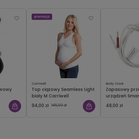
promocja
Carriwell
Body Clock
zwowy
Top ciążowy Seamless Light
Zapasowy prz
biały M Carriwell
urządzeń Smart
TENS
94,00 zł
145,00 zł
48,00 zł