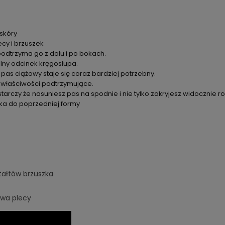
 skóry
ecy i brzuszek
podtrzyma go z dołu i po bokach.
olny odcinek kręgosłupa.
pas ciążowy staje się coraz bardziej potrzebny.
 właściwości podtrzymujące.
tarczy że nasuniesz pas na spodnie i nie tylko zakryjesz widocznie r
ka do poprzedniej formy
ztałtów brzuszka
ewa plecy