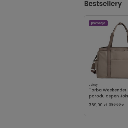
Bestsellery
promocja
Joissy
Torba Weekender
porodu aspen Joi
369,00 zł
389,00 zł