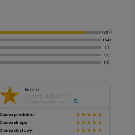
(367)
(54)
(1)
(0)
(0)
Iwona
Dodano: 2026-06-13
Opinia zweryfikowana
Ocena produktu:
Ocena sklepu:
Ocena dostawy: