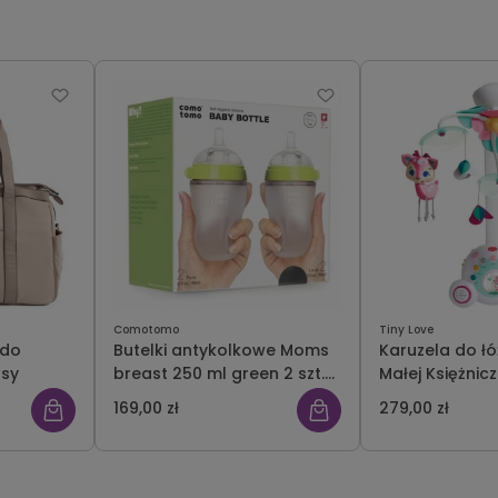
Comotomo
Tiny Love
 do
Butelki antykolkowe Moms
Karuzela do ł
ssy
breast 250 ml green 2 szt.
Małej Księżnicz
Comotomo
169,00 zł
279,00 zł