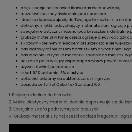
dzięki specjalnej technice tkania pas nie podwija się.
może być noszony dyskretnie pod ubraniem.
idealnie dopasowuję się do Twojego brzuszka i nie drażni
delikatny, miękki i oddychający materiał osłoni. ogrzeje pl
specjalny elastyczny materiał pod brzuszkiem delikatnie 
grubszy materiał w tylnej części ogrzeje plecy i odciąży d
z każdym kolejnym miesiącem brzuszek staje się większy i 
pas ciążowy rośnie razem z brzuszkiem a wraz z nim jego
pas idealnie utrzymuje majteczki, spodnie na miejscu. Wys
noszenie pasa w ciąży wspomaga szybszy powrót brzusz
używaj również po porodzie
skład: 92% poliamid, 8% elastyna
poliamid: odporny na bakterie, zarazki i grzyby
posiada certyfikat Oeko Tex Standard 100
1. Przylega idealnie do brzuszka
2. Miękki elastyczny materiał idealnie dopasowuje się do ks
3. Specjalna strefa podtrzymująca brzuszek
4. Grubszy materiał z tylnej części odciąża kręgosłup i ogrz