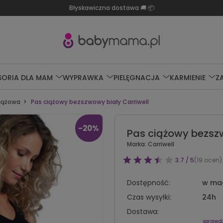
Błyskawiczna dostawa 🚚 📦
SORIA DLA MAM
WYPRAWKA
PIELĘGNACJA
KARMIENIE
Z
ciążowa
Pas ciążowy bezszwowy biały Carriwell
-20%
Pas ciążowy bezszw
Marka:
Carriwell
3.7 / 5
(19 ocen)
Dostępność:
w ma
Czas wysyłki:
24h
Dostawa:
sprawd