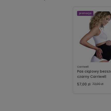
promocja
Carriwell
Pas ciążowy bezs
czarny Carriwell
57,00 zł
72,00 zł