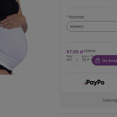
*
Rozmiar:
72,00 zł
57,00 zł
Najniższa cena z 30 dni przed
obniżką:
57,00 zł
Do kos
Dokonaj