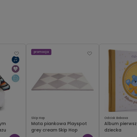
promocja
Skip Hop
Odcisk Bobasa
cym
Mata piankowa Playspot
Album pierwsz
azu
grey cream Skip Hop
dziecka