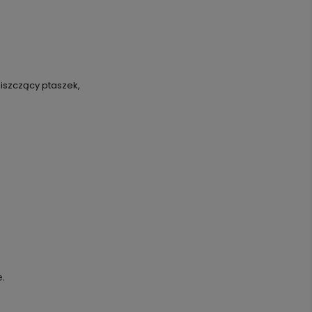
piszczący ptaszek,
.