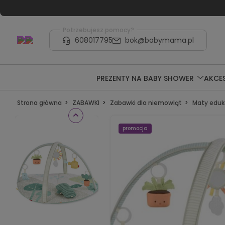
Potrzebujesz pomocy?
608017795
bok@babymama.pl
PREZENTY NA BABY SHOWER
AKCE
Strona główna
ZABAWKI
Zabawki dla niemowląt
Maty eduk
promocja