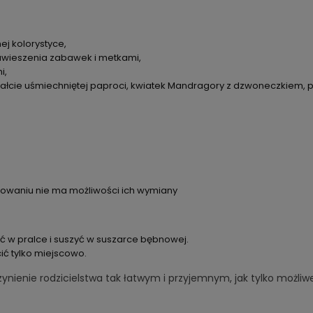
j kolorystyce,
zawieszenia zabawek i metkami,
i,
ztałcie uśmiechniętej paproci, kwiatek Mandragory z dzwoneczkiem, 
dowaniu nie ma możliwości ich wymiany
ać w pralce i suszyć w suszarce bębnowej.
ić tylko miejscowo.
zynienie rodzicielstwa tak łatwym i przyjemnym, jak tylko możliwe