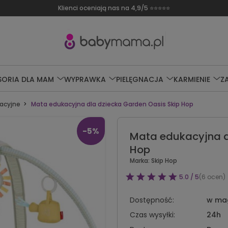
Darmowa dostawa od 249 zł
SORIA DLA MAM
WYPRAWKA
PIELĘGNACJA
KARMIENIE
Z
acyjne
Mata edukacyjna dla dziecka Garden Oasis Skip Hop
-5%
Mata edukacyjna d
Hop
Marka:
Skip Hop
5.0 / 5
(6 ocen)
Dostępność:
w ma
Czas wysyłki:
24h