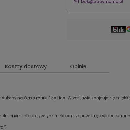
bok@babymama.pl
Koszty dostawy
Opinie
ukacyjną Oasis marki Skip Hop! W zestawie znajduje się miękka
wielu innym interaktywnym funkcjom, zapewniając wszechstronną
wa?