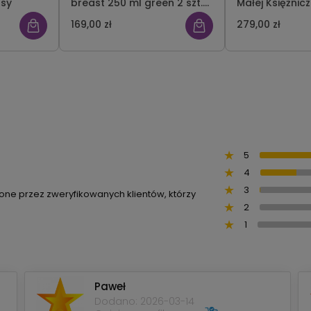
ssy
breast 250 ml green 2 szt.
Małej Księżnicz
Comotomo
169,00 zł
279,00 zł
5
4
3
ione przez zweryfikowanych klientów, którzy
2
1
Paweł
Dodano: 2026-03-14