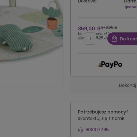
Dostawa:
Darm
sprawd
379,00 zł
359,00 zł
Najniższa cena z 30 dni przed
obniżką:
379,00 zł
Do kos
Dokonaj 
Potrzebujesz pomocy?
Skontaktuj się z nami!
608017795