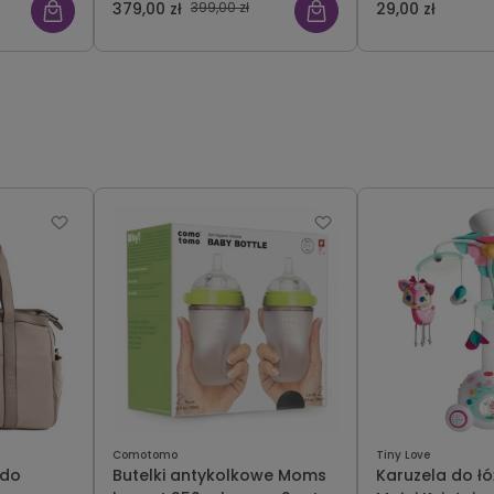
379,00 zł
399,00 zł
29,00 zł
Comotomo
Tiny Love
 do
Butelki antykolkowe Moms
Karuzela do ł