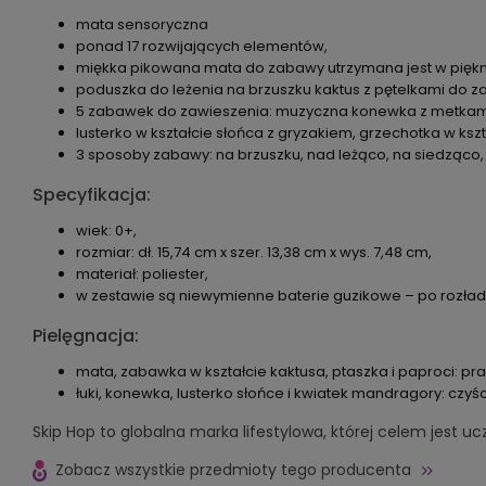
mata sensoryczna
ponad 17 rozwijających elementów,
miękka pikowana mata do zabawy utrzymana jest w piękne
poduszka do leżenia na brzuszku kaktus z pętelkami do 
5 zabawek do zawieszenia: muzyczna konewka z metkam
lusterko w kształcie słońca z gryzakiem, grzechotka w ks
3 sposoby zabawy: na brzuszku, nad leżąco, na siedząco,
Specyfikacja:
wiek: 0+,
rozmiar: dł. 15,74 cm x szer. 13,38 cm x wys. 7,48 cm,
materiał: poliester,
w zestawie są niewymienne baterie guzikowe – po rozła
Pielęgnacja:
mata, zabawka w kształcie kaktusa, ptaszka i paproci: pr
łuki, konewka, lusterko słońce i kwiatek mandragory: czyśc
Skip Hop to globalna marka lifestylowa, której celem jest uc
Zobacz wszystkie przedmioty tego producenta