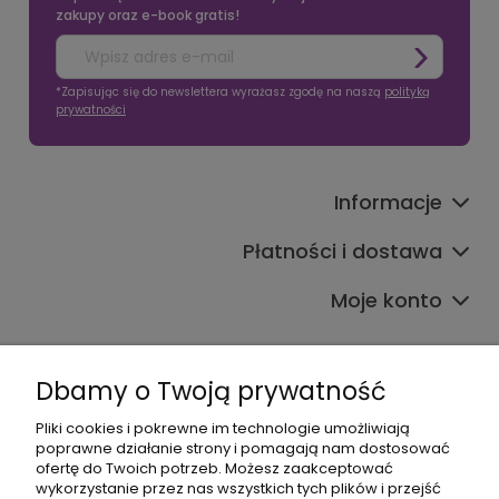
zakupy oraz e-book gratis!
*Zapisując się do newslettera wyrażasz zgodę na naszą
polityką
prywatności
Informacje
Płatności i dostawa
Moje konto
Dbamy o Twoją prywatność
Pliki cookies i pokrewne im technologie umożliwiają
poprawne działanie strony i pomagają nam dostosować
608017795
ofertę do Twoich potrzeb. Możesz zaakceptować
wykorzystanie przez nas wszystkich tych plików i przejść
bok@babymama.pl