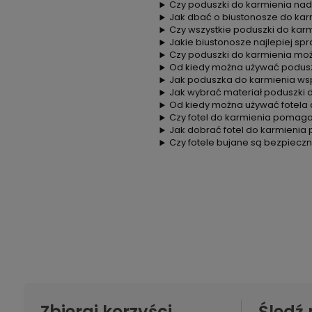
Czy poduszki do karmienia nada
Jak dbać o biustonosze do kar
Czy wszystkie poduszki do kar
Jakie biustonosze najlepiej sp
Czy poduszki do karmienia mo
Od kiedy można używać podusz
Jak poduszka do karmienia wsp
Jak wybrać materiał poduszki d
Od kiedy można używać fotela 
Czy fotel do karmienia pomag
Jak dobrać fotel do karmienia
Czy fotele bujane są bezpiec
Zbieraj korzyści
Śledź 