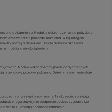
cesoria do karmienia. Produkty dobrane z myślą o potrzebach
nomiczne wsparcie podczas karmienia. W tej kategorii
i między matką a dzieckiem. Dobrze dobrane akcesoria
rzyjemnością, a nie obciążeniem.
ramiączkach. Modele wykonane z miękkich, oddychających
ają prawidłowy przepływ pokarmu. Dzięki nim karmienie staje
żając ramiona, szyję i plecy mamy. Te akcesoria sprzyjają
 poduszki mogą służyć jako podparcie podczas zabawy lub
dziecka i ułatwiają codzienne karmienie.