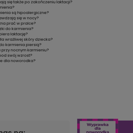
ją się także po zakończeniu laktacji?
mienia?
mienia są hipoalergiczne?
rawdzają się w nocy?
żna prać w pralce?
ki do karmienia?
iera laktację?
la wrażliwej skóry dziecka?
do karmienia piersią?
a przy nocnym karmieniu?
 pod swój wzrost?
zne dla noworodka?
nas na: