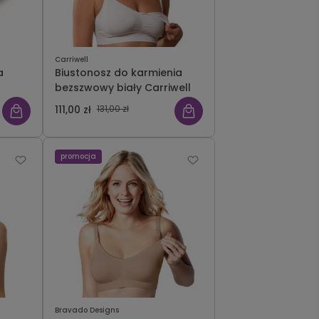
Carriwell
a
Biustonosz do karmienia
bezszwowy biały Carriwell
111,00 zł
131,00 zł
promocja
Bravado Designs