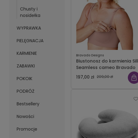
Chusty i
nosidełka
WYPRAWKA
PIELĘGNACJA
KARMIENIE
Bravado Designs
Biustonosz do karmienia Sil
ZABAWKI
Seamless cameo Bravado
197,00 zł
209,00 zł
POKOIK
PODRÓŻ
Bestsellery
Nowości
Promocje