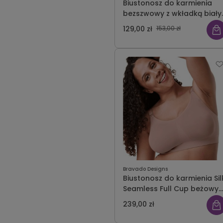
Biustonosz do karmienia
bezszwowy z wkładką biały
Carriwell
129,00 zł
153,00 zł
Bravado Designs
Biustonosz do karmienia Sil
Seamless Full Cup beżowy
Bravado
239,00 zł