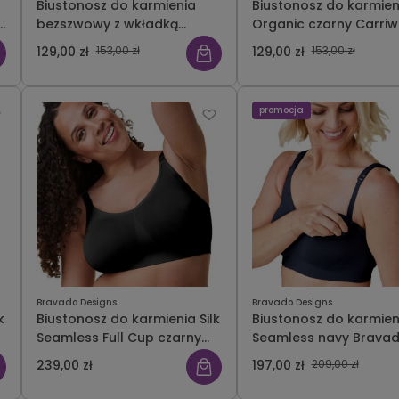
Biustonosz do karmienia
Biustonosz do karmien
bezszwowy z wkładką
Organic czarny Carriw
czarny Carriwell
129,00 zł
153,00 zł
129,00 zł
153,00 zł
promocja
Bravado Designs
Bravado Designs
k
Biustonosz do karmienia Silk
Biustonosz do karmieni
Seamless Full Cup czarny
Seamless navy Brava
Bravado
239,00 zł
197,00 zł
209,00 zł