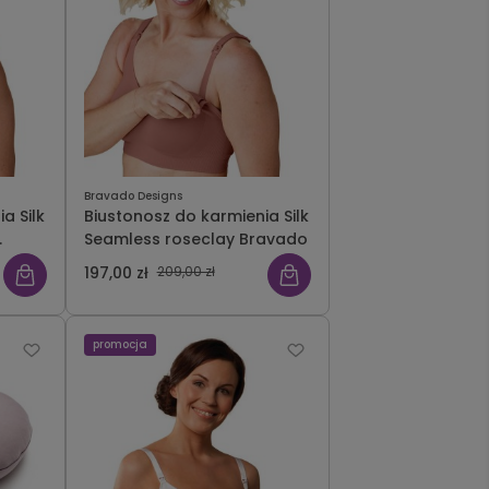
Bravado Designs
a Silk
Biustonosz do karmienia Silk
Seamless roseclay Bravado
197,00 zł
209,00 zł
promocja