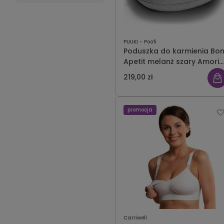
PUUKI - Poofi
Poduszka do karmienia Bo
Apetit melanż szary Amori
Amori
219,00 zł
promocja
Carriwell