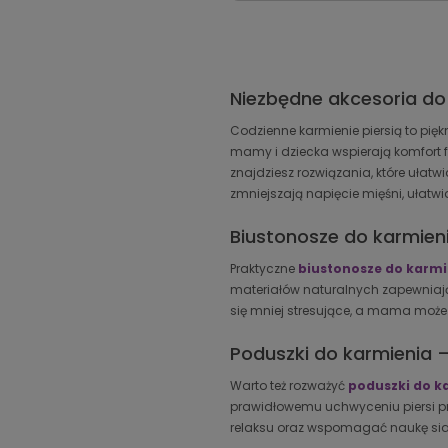
Niezbędne akcesoria do
Codzienne karmienie piersią to pi
mamy i dziecka wspierają komfort 
znajdziesz rozwiązania, które ułat
zmniejszają napięcie mięśni, ułatwi
Biustonosze do karmien
Praktyczne
biustonosze do karmi
materiałów naturalnych zapewniają 
się mniej stresujące, a mama może s
Poduszki do karmienia –
Warto też rozważyć
poduszki do k
prawidłowemu uchwyceniu piersi pr
relaksu oraz wspomagać naukę siad