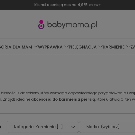
Darmowa dostawa od 249 zł
SORIA DLA MAM
WYPRAWKA
PIELĘGNACJA
KARMIENIE
Z
 bliskości z dzieckiem, który wymaga odpowiedniego przygotowania i wspa
. Znajdź idealne
akcesoria do karmienia piersią
, które ułatwią Ci ten
Kategorie: Karmienie [...]
Marka: (wybierz)