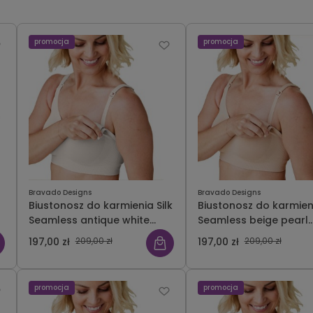
promocja
promocja
Bravado Designs
Bravado Designs
Biustonosz do karmienia Silk
Biustonosz do karmieni
Seamless antique white
Seamless beige pearl
Bravado
Bravado
197,00 zł
209,00 zł
197,00 zł
209,00 zł
promocja
promocja