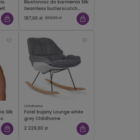
ia
Biustonosz do karmienia Silk
ell
Seamless butterscotch
Bravado
197,00 zł
209,00 zł
Childhome
a Silk
Fotel bujany Lounge white
do
grey Childhome
2 229,00 zł