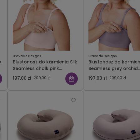
Bravado Designs
Bravado Designs
k
Biustonosz do karmienia Silk
Biustonosz do karmieni
Seamless chalk pink
Seamless grey orchid
Bravado
Bravado
197,00 zł
209,00 zł
197,00 zł
209,00 zł