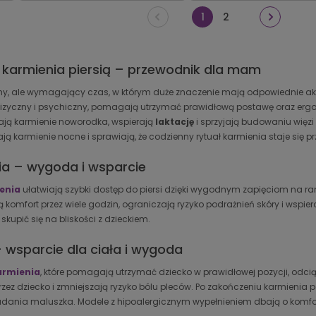
1
2
 karmienia piersią – przewodnik dla mam
ękny, ale wymagający czas, w którym duże znaczenie mają odpowiednie ak
fizyczny i psychiczny, pomagają utrzymać prawidłową postawę oraz ergo
wiają karmienie noworodka, wspierają
laktację
i sprzyjają budowaniu więz
ają karmienie nocne i sprawiają, że codzienny rytuał karmienia staje się p
ia – wygoda i wsparcie
enia
ułatwiają szybki dostęp do piersi dzięki wygodnym zapięciom na 
komfort przez wiele godzin, ograniczają ryzyko podrażnień skóry i wspier
kupić się na bliskości z dzieckiem.
 wsparcie dla ciała i wygoda
armienia
, które pomagają utrzymać dziecko w prawidłowej pozycji, odcią
zez dziecko i zmniejszają ryzyko bólu pleców. Po zakończeniu karmienia
ania maluszka. Modele z hipoalergicznym wypełnieniem dbają o komfort 