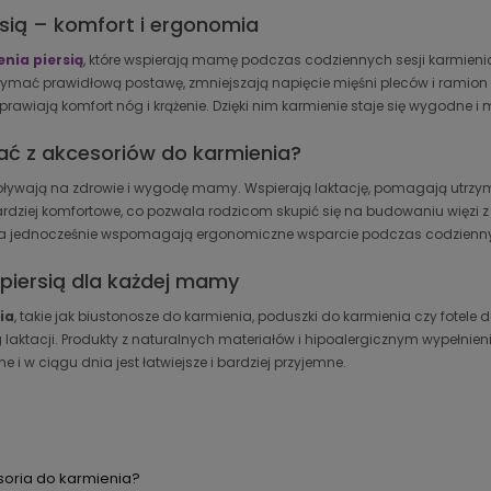
rsią – komfort i ergonomia
enia piersią
, które wspierają mamę podczas codziennych sesji karmienia.
mać prawidłową postawę, zmniejszają napięcie mięśni pleców i ramion o
awiają komfort nóg i krążenie. Dzięki nim karmienie staje się wygodne i 
ać z akcesoriów do karmienia?
wpływają na zdrowie i wygodę mamy. Wspierają laktację, pomagają utrzym
bardziej komfortowe, co pozwala rodzicom skupić się na budowaniu więzi z
, a jednocześnie wspomagają ergonomiczne wsparcie podczas codziennyc
piersią dla każdej mamy
ia
, takie jak biustonosze do karmienia, poduszki do karmienia czy fotele do
g laktacji. Produkty z naturalnych materiałów i hipoalergicznym wypełni
 i w ciągu dnia jest łatwiejsze i bardziej przyjemne.
oria do karmienia?