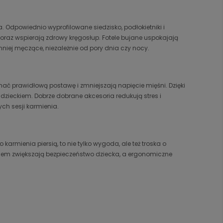
 Odpowiednio wyprofilowane siedzisko, podłokietniki i
raz wspierają zdrowy kręgosłup. Fotele bujane uspokajają
mniej męczące, niezależnie od pory dnia czy nocy.
ać prawidłową postawę i zmniejszają napięcie mięśni. Dzięki
 dzieckiem. Dobrze dobrane akcesoria redukują stres i
h sesji karmienia.
 karmienia piersią, to nie tylko wygoda, ale też troska o
eniem zwiększają bezpieczeństwo dziecka, a ergonomiczne