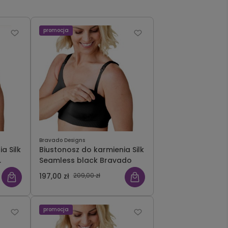
promocja
Bravado Designs
a Silk
Biustonosz do karmienia Silk
Seamless black Bravado
197,00 zł
209,00 zł
promocja