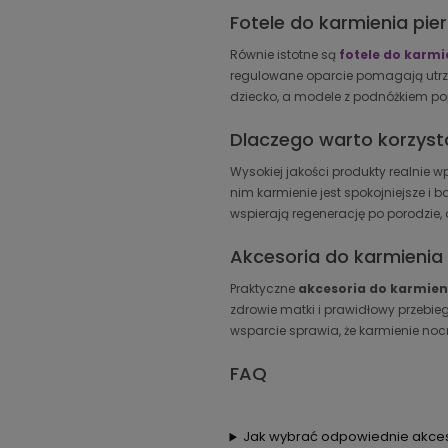
Fotele do karmienia pie
Równie istotne są
fotele do karmi
regulowane oparcie pomagają utrzy
dziecko, a modele z podnóżkiem popr
Dlaczego warto korzyst
Wysokiej jakości produkty realnie 
nim karmienie jest spokojniejsze i 
wspierają regenerację po porodzie
Akcesoria do karmienia 
Praktyczne
akcesoria do karmien
zdrowie matki i prawidłowy przebie
wsparcie sprawia, że karmienie nocne
FAQ
Jak wybrać odpowiednie akces