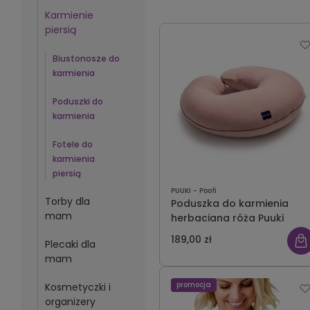
Karmienie
piersią
Biustonosze do
karmienia
Poduszki do
karmienia
Fotele do
karmienia
piersią
PUUKI - Poofi
Torby dla
Poduszka do karmienia
mam
herbaciana róża Puuki
189,00 zł
Plecaki dla
mam
promocja
Kosmetyczki i
organizery