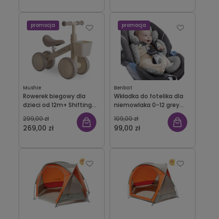
promocja
promocja
Mushie
Benbat
Rowerek biegowy dla
Wkładka do fotelika dla
dzieci od 12m+ Shifting
niemowlaka 0-12 grey
Sand Mushie
Benbat
299,00 zł
109,00 zł
269,00 zł
99,00 zł