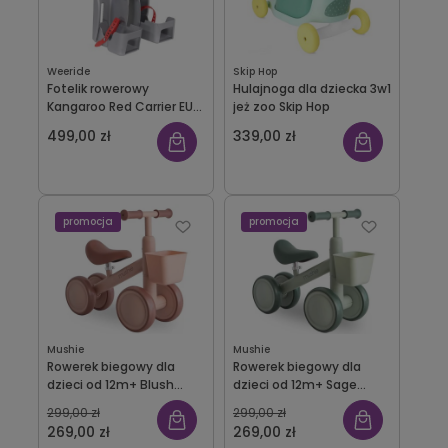
Weeride
Skip Hop
Fotelik rowerowy
Hulajnoga dla dziecka 3w1
Kangaroo Red Carrier EUR
jeż zoo Skip Hop
WeeRide
499,00 zł
339,00 zł
promocja
promocja
Mushie
Mushie
Rowerek biegowy dla
Rowerek biegowy dla
dzieci od 12m+ Blush
dzieci od 12m+ Sage
Mushie
Mushie
299,00 zł
299,00 zł
269,00 zł
269,00 zł