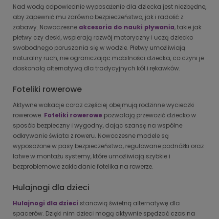
Nad wodą odpowiednie wyposażenie dla dziecka jest niezbędne,
aby zapewnić mu zarówno bezpieczeństwo, jak i radość z
zabawy. Nowoczesne
akcesoria do nauki pływania
, takie jak
płetwy czy deski, wspierają rozwój motoryczny i uczą dziecko
swobodnego poruszania się w wodzie. Płetwy umożliwiają
naturalny ruch, nie ograniczając mobilności dziecka, co czyni je
doskonałą alternatywą dla tradycyjnych kół i rękawków.
Foteliki rowerowe
Aktywne wakacje coraz częściej obejmują rodzinne wycieczki
rowerowe.
Foteliki rowerowe
pozwalają przewozić dziecko w
sposób bezpieczny i wygodny, dając szansę na wspólne
odkrywanie świata z roweru. Nowoczesne modele są
wyposażone w pasy bezpieczeństwa, regulowane podnóżki oraz
łatwe w montażu systemy, które umożliwiają szybkie i
bezproblemowe zakładanie fotelika na rowerze.
Hulajnogi dla dzieci
Hulajnogi dla dzieci
stanowią świetną alternatywę dla
spacerów. Dzięki nim dzieci mogą aktywnie spędzać czas na