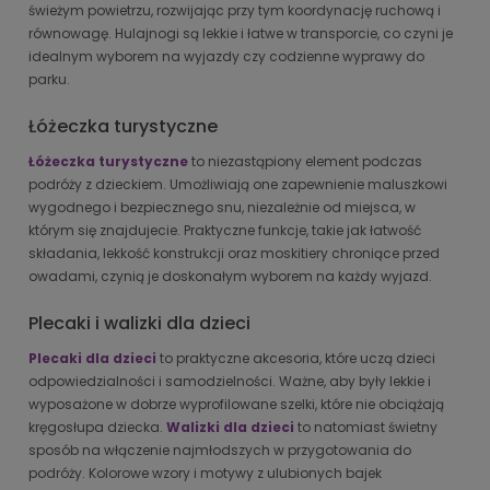
świeżym powietrzu, rozwijając przy tym koordynację ruchową i
równowagę. Hulajnogi są lekkie i łatwe w transporcie, co czyni je
idealnym wyborem na wyjazdy czy codzienne wyprawy do
parku.
Łóżeczka turystyczne
Łóżeczka turystyczne
to niezastąpiony element podczas
podróży z dzieckiem. Umożliwiają one zapewnienie maluszkowi
wygodnego i bezpiecznego snu, niezależnie od miejsca, w
którym się znajdujecie. Praktyczne funkcje, takie jak łatwość
składania, lekkość konstrukcji oraz moskitiery chroniące przed
owadami, czynią je doskonałym wyborem na każdy wyjazd.
Plecaki i walizki dla dzieci
Plecaki dla dzieci
to praktyczne akcesoria, które uczą dzieci
odpowiedzialności i samodzielności. Ważne, aby były lekkie i
wyposażone w dobrze wyprofilowane szelki, które nie obciążają
kręgosłupa dziecka.
Walizki dla dzieci
to natomiast świetny
sposób na włączenie najmłodszych w przygotowania do
podróży. Kolorowe wzory i motywy z ulubionych bajek