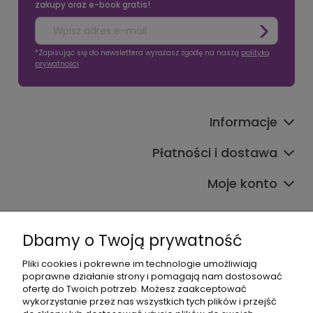
zakupy oraz e-book gratis!
*Zapisując się do newslettera wyrażasz zgodę na naszą
polityką
prywatności
Informacje
Płatności i dostawa
Moje konto
Dbamy o Twoją prywatność
Pliki cookies i pokrewne im technologie umożliwiają
poprawne działanie strony i pomagają nam dostosować
608017795
ofertę do Twoich potrzeb. Możesz zaakceptować
wykorzystanie przez nas wszystkich tych plików i przejść
bok@babymama.pl