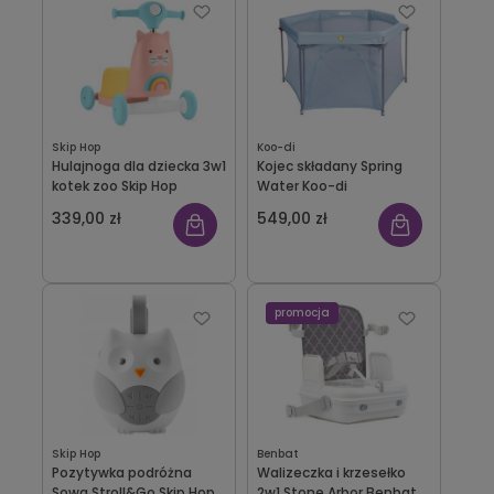
Skip Hop
Koo-di
Hulajnoga dla dziecka 3w1
Kojec składany Spring
kotek zoo Skip Hop
Water Koo-di
339,00 zł
549,00 zł
promocja
Skip Hop
Benbat
Pozytywka podróżna
Walizeczka i krzesełko
Sowa Stroll&Go Skip Hop
2w1 Stone Arbor Benbat