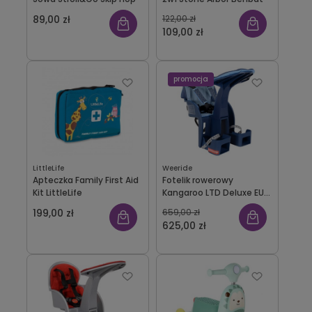
89,00 zł
122,00 zł
109,00 zł
promocja
LittleLife
Weeride
Apteczka Family First Aid
Fotelik rowerowy
Kit LittleLife
Kangaroo LTD Deluxe EUR
denim WeeRide
199,00 zł
659,00 zł
625,00 zł