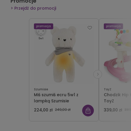
Promocje
Przejdź do promocji
promocja
promocja
Szumisie
ToyZ
Miś szumiś ecru 5w1 z
Chodzik Hip 
lampką Szumisie
ToyZ
224,00 zł
249,00 zł
339,00 zł
389