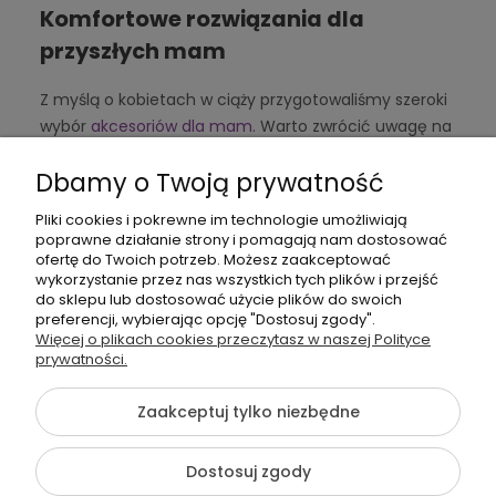
Komfortowe rozwiązania dla
przyszłych mam
Z myślą o kobietach w ciąży przygotowaliśmy szeroki
wybór
akcesoriów dla mam
. Warto zwrócić uwagę na
ergonomiczne poduszki ciążowe, elastyczne pasy
Dbamy o Twoją prywatność
ciążowe czy bieliznę dla mam. Każdy z tych
elementów zapewnia komfort, bezpieczeństwo i styl
Pliki cookies i pokrewne im technologie umożliwiają
w ciąży.
poprawne działanie strony i pomagają nam dostosować
ofertę do Twoich potrzeb. Możesz zaakceptować
Biustonosze do karmienia – wygoda
wykorzystanie przez nas wszystkich tych plików i przejść
do sklepu lub dostosować użycie plików do swoich
na co dzień
preferencji, wybierając opcję "Dostosuj zgody".
Więcej o plikach cookies przeczytasz w naszej Polityce
Wygodne karmienie piersią to kluczowy element.
prywatności.
Dlatego proponujemy szeroką gamę
biustonoszy do
karmienia
zaprojektowanych specjalnie dla mam.
Zaakceptuj tylko niezbędne
Oddychające materiały, praktyczne zapięcia i modne
wzory – wszystko po to, by każda kobieta czuła się
Dostosuj zgody
swobodnie i stylowo.