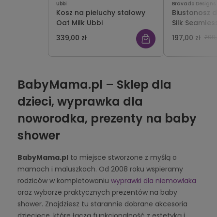
Ubbi
Bravado Designs
Kosz na pieluchy stalowy
Biustonosz 
Oat Milk Ubbi
Silk Seamles
Bravado
339,00 zł
197,00 zł
209,
BabyMama.pl – Sklep dla
dzieci, wyprawka dla
noworodka, prezenty na baby
shower
BabyMama.pl
to miejsce stworzone z myślą o
mamach i maluszkach. Od 2008 roku wspieramy
rodziców w kompletowaniu
wyprawki dla niemowlaka
oraz wyborze praktycznych prezentów na baby
shower. Znajdziesz tu starannie dobrane akcesoria
dziecięce, które łączą funkcjonalność z estetyką i