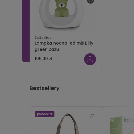
ZaZu Kids
Pearhead
Lampka nocna led miś Billy
Ramka na 3 
green Zazu
white Pearh
109,00 zł
79,00 zł
Bestsellery
promocja