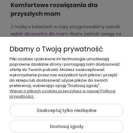
Komfortowe rozwiązania dla
przyszłych mam
Z myślą o kobietach w ciąży przygotowaliśmy szeroki
wybór
akcesoriów dla mam
. Warto zwrócić uwagę na
ergonomiczne poduszki ciążowe, elastyczne pasy
Dbamy o Twoją prywatność
ciążowe czy bieliznę dla mam. Każdy z tych
elementów zapewnia komfort, bezpieczeństwo i styl
Pliki cookies i pokrewne im technologie umożliwiają
w ciąży.
poprawne działanie strony i pomagają nam dostosować
ofertę do Twoich potrzeb. Możesz zaakceptować
Biustonosze do karmienia – wygoda
wykorzystanie przez nas wszystkich tych plików i przejść
do sklepu lub dostosować użycie plików do swoich
na co dzień
preferencji, wybierając opcję "Dostosuj zgody".
Więcej o plikach cookies przeczytasz w naszej Polityce
Wygodne karmienie piersią to kluczowy element.
prywatności.
Dlatego proponujemy szeroką gamę
biustonoszy do
karmienia
zaprojektowanych specjalnie dla mam.
Zaakceptuj tylko niezbędne
Oddychające materiały, praktyczne zapięcia i modne
wzory – wszystko po to, by każda kobieta czuła się
Dostosuj zgody
swobodnie i stylowo.