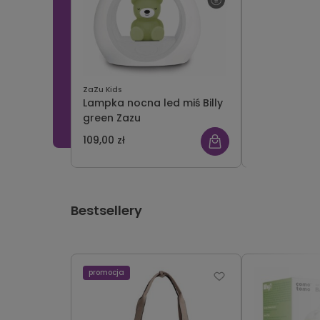
ZaZu Kids
Pearhead
Lampka nocna led miś Billy
Ramka na 3 
green Zazu
white Pearh
109,00 zł
79,00 zł
Bestsellery
promocja