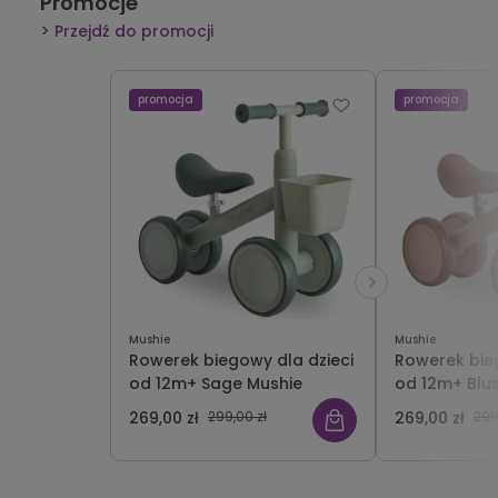
Promocje
Przejdź do promocji
promocja
promocja
Mushie
Mushie
Rowerek biegowy dla dzieci
Rowerek bie
od 12m+ Sage Mushie
od 12m+ Blu
269,00 zł
299,00 zł
269,00 zł
299