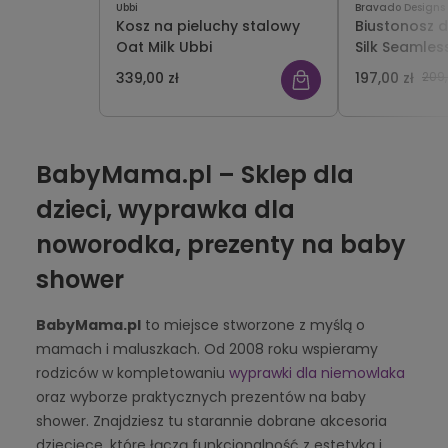
Ubbi
Bravado Designs
Kosz na pieluchy stalowy
Biustonosz 
Oat Milk Ubbi
Silk Seamles
Bravado
339,00 zł
197,00 zł
209,
BabyMama.pl – Sklep dla
dzieci, wyprawka dla
noworodka, prezenty na baby
shower
BabyMama.pl
to miejsce stworzone z myślą o
mamach i maluszkach. Od 2008 roku wspieramy
rodziców w kompletowaniu
wyprawki dla niemowlaka
oraz wyborze praktycznych prezentów na baby
shower. Znajdziesz tu starannie dobrane akcesoria
dziecięce, które łączą funkcjonalność z estetyką i